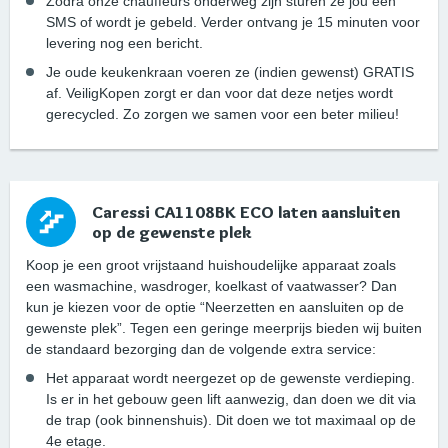
Zodra onze chauffeurs onderweg zijn sturen ze jou een
SMS of wordt je gebeld. Verder ontvang je 15 minuten voor
levering nog een bericht.
Je oude keukenkraan voeren ze (indien gewenst) GRATIS
af. VeiligKopen zorgt er dan voor dat deze netjes wordt
gerecycled. Zo zorgen we samen voor een beter milieu!
Caressi CA1108BK ECO laten aansluiten
op de gewenste plek
Koop je een groot vrijstaand huishoudelijke apparaat zoals
een wasmachine, wasdroger, koelkast of vaatwasser? Dan
kun je kiezen voor de optie “Neerzetten en aansluiten op de
gewenste plek”. Tegen een geringe meerprijs bieden wij buiten
de standaard bezorging dan de volgende extra service:
Het apparaat wordt neergezet op de gewenste verdieping.
Is er in het gebouw geen lift aanwezig, dan doen we dit via
de trap (ook binnenshuis). Dit doen we tot maximaal op de
4e etage.