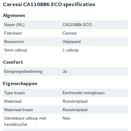
Caressi CA1108BK ECO specificaties
Algemeen
Naam (NL)
CA1108Bk ECO
Fabrikant
Caressi
Bouwvorm
Vrijstaand
Vorm uitloop
L-uitloop
Comfort
Eengreepsbediening
Ja
Eigenschappen
Type kraan
Eenhendel mengkraan
Materiaal
Roestvrijstaal
Materiaal kraan
Roestvrijstaal
Uittrekbare uitloop met
Nee
handdouche