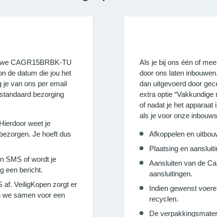
e nieuwe CAGR15BRBK-TU
Als je bij ons één of m
n de datum die jou het
door ons laten inbouw
 je van ons per email
dan uitgevoerd door gec
 standaard bezorging
extra optie “Vakkundige
of nadat je het apparaat
als je voor onze inbouws
 Hierdoor weet je
ezorgen. Je hoeft dus
Afkoppelen en uitbou
Plaatsing en aanslu
en SMS of wordt je
Aansluiten van de 
g een bericht.
aansluitingen.
af. VeiligKopen zorgt er
Indien gewenst voere
en we samen voor een
recyclen.
De verpakkingsmater