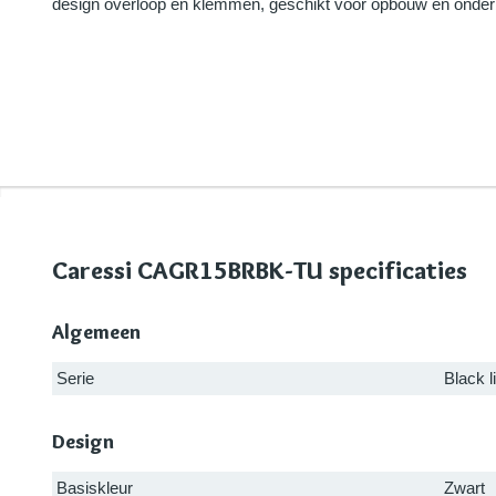
design overloop en klemmen, geschikt voor opbouw en onde
Caressi CAGR15BRBK-TU specificaties
Algemeen
Serie
Black l
Design
Basiskleur
Zwart