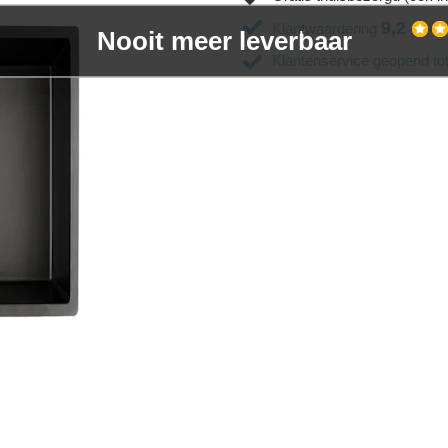
9,2
Klantwaardering
Nooit meer leverbaar
Klantenservice geopend to