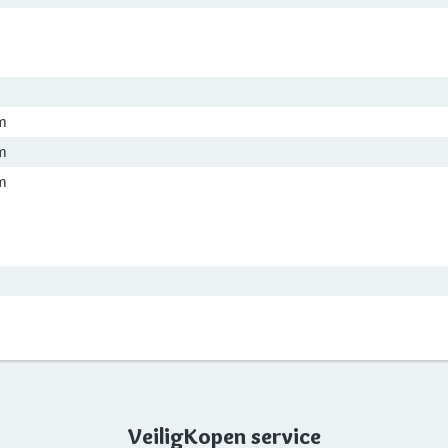
m
m
m
VeiligKopen service