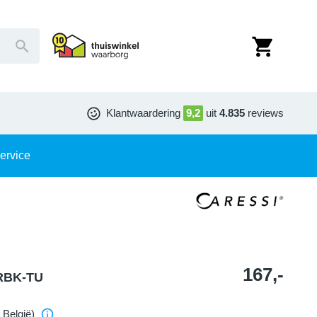
Klantwaardering
9,2
uit
4.835
reviews
ervice
167,-
BRBK-TU
 België)