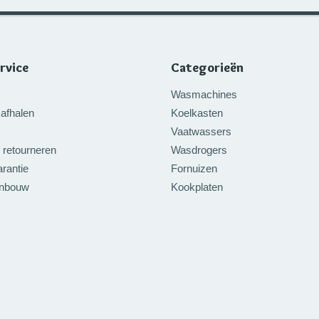
rvice
Categorieën
Wasmachines
afhalen
Koelkasten
Vaatwassers
 retourneren
Wasdrogers
rantie
Fornuizen
inbouw
Kookplaten