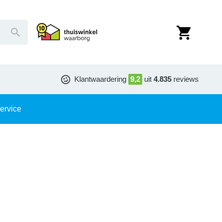
Klantwaardering
9,2
uit
4.835
reviews
ervice