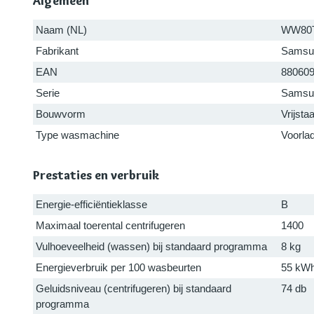
Algemeen
Naam (NL)
WW80
Fabrikant
Samsu
EAN
88060
Serie
Samsun
Bouwvorm
Vrijsta
Type wasmachine
Voorla
Prestaties en verbruik
Energie-efficiëntieklasse
B
Maximaal toerental centrifugeren
1400
Vulhoeveelheid (wassen) bij standaard programma
8 kg
Energieverbruik per 100 wasbeurten
55 kW
Geluidsniveau (centrifugeren) bij standaard
74 db
programma