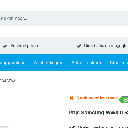
Scherpe prijzen
Direct afhalen mogelijk
wapparatuur
Aanbiedingen
Afhaalcentrum
Klantens
534ATW
Nooit meer leverbaar
B
Prijs Samsung WW80T
Gratis thuisbezorgd (ook in