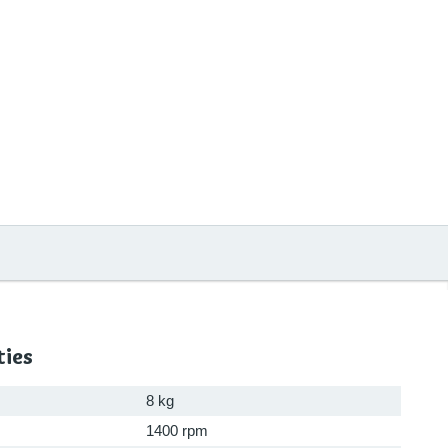
ties
8 kg
1400 rpm