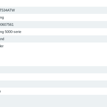
T534ATW
ng
90607561
g 5000-serie
and
der
h