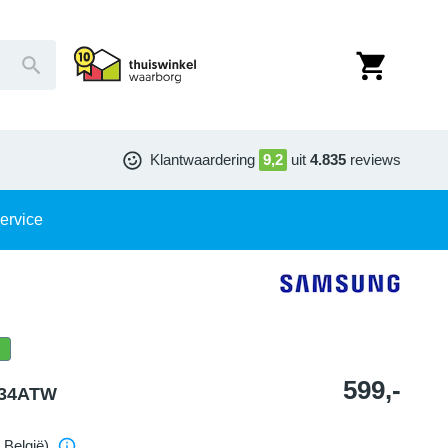
Klantwaardering
9,2
uit
4.835
reviews
ervice
599,-
534ATW
 België)