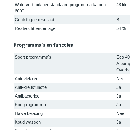
Waterverbruik per standaard programma katoen
48 liter
60°C
Centrifugeerresultaat
B
Restvochtpercentage
54 %
Programma's en functies
Soort programma's
Eco 40
Afpomp
Overhe
Anti-vlekken
Nee
Anti-kreukfunctie
Ja
Antibacterieel
Ja
Kort programma
Ja
Halve belading
Nee
Koud wassen
Ja