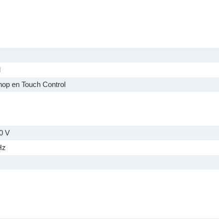
l
nop en Touch Control
0 V
Hz