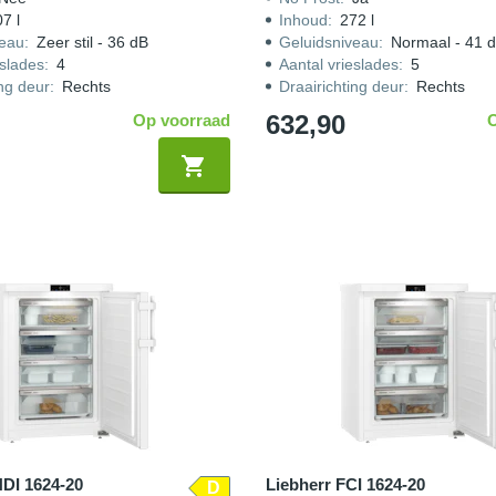
7 l
Inhoud
:
272 l
veau
:
Zeer stil - 36 dB
Geluidsniveau
:
Normaal - 41 
eslades
:
4
Aantal vrieslades
:
5
ing deur
:
Rechts
Draairichting deur
:
Rechts
632,90
Op voorraad
NDI 1624-20
Liebherr FCI 1624-20
D