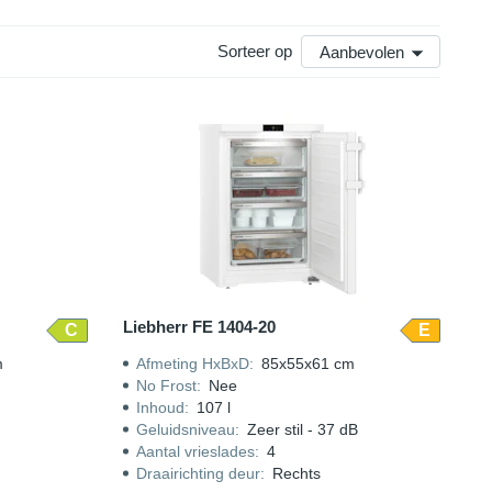
Sorteer op
Aanbevolen
Liebherr FE 1404-20
C
E
m
Afmeting HxBxD
:
85x55x61 cm
No Frost
:
Nee
Inhoud
:
107 l
Geluidsniveau
:
Zeer stil - 37 dB
Aantal vrieslades
:
4
Draairichting deur
:
Rechts