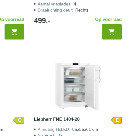
Aantal vrieslades
:
4
Draairichting deur
:
Rechts
499,-
Op voorraad
Op voorraad
Liebherr FNE 1404-20
C
E
cm
Afmeting HxBxD
:
85x55x61 cm
No Frost
:
Ja