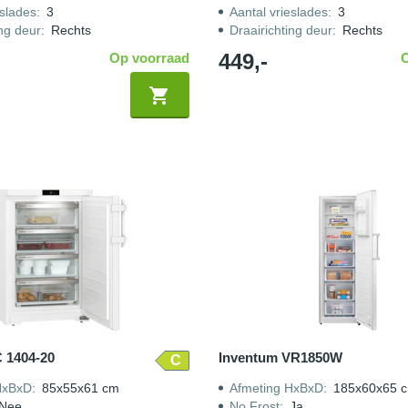
eslades
:
3
Aantal vrieslades
:
3
ing deur
:
Rechts
Draairichting deur
:
Rechts
449,-
Op voorraad
C 1404-20
Inventum VR1850W
C
HxBxD
:
85x55x61 cm
Afmeting HxBxD
:
185x60x65 
Nee
No Frost
:
Ja