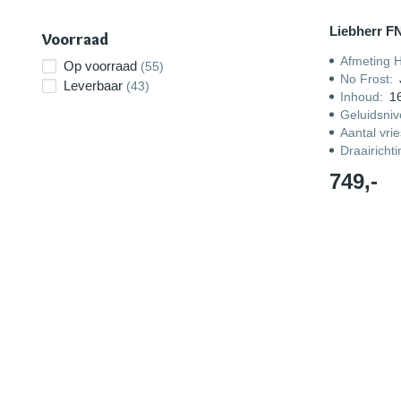
Liebherr F
Voorraad
Afmeting 
Op voorraad
(55)
No Frost
:
Leverbaar
(43)
Inhoud
:
16
Geluidsni
Aantal vri
Draairicht
749,-