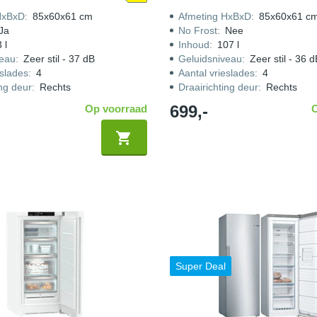
HxBxD
:
85x60x61 cm
Afmeting HxBxD
:
85x60x61 c
Ja
No Frost
:
Nee
 l
Inhoud
:
107 l
veau
:
Zeer stil - 37 dB
Geluidsniveau
:
Zeer stil - 36 
eslades
:
4
Aantal vrieslades
:
4
ing deur
:
Rechts
Draairichting deur
:
Rechts
699,-
Op voorraad
Super Deal