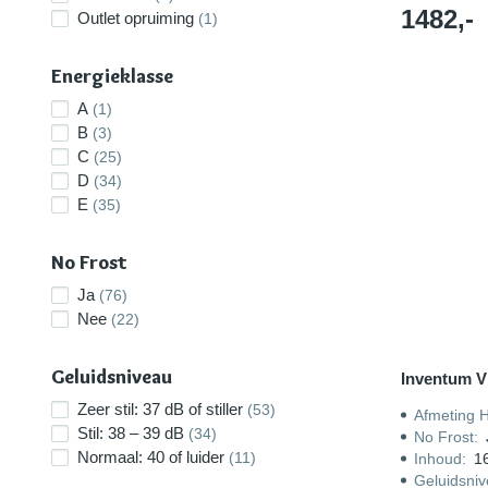
1482,-
Outlet opruiming
(1)
Energieklasse
A
(1)
B
(3)
C
(25)
D
(34)
E
(35)
No Frost
Ja
(76)
Nee
(22)
Geluidsniveau
Inventum 
Zeer stil: 37 dB of stiller
(53)
Afmeting 
Stil: 38 – 39 dB
(34)
No Frost
:
Normaal: 40 of luider
(11)
Inhoud
:
16
Geluidsni