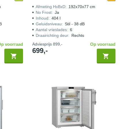
m
Afmeting HxBxD
:
192x70x77 cm
No Frost
:
Ja
Inhoud
:
404 l
dB
Geluidsniveau
:
Stil - 38 dB
Aantal vrieslades
:
6
Draairichting deur
:
Rechts
Op voorraad
Adviesprijs
899,-
Op voorraad
699,-