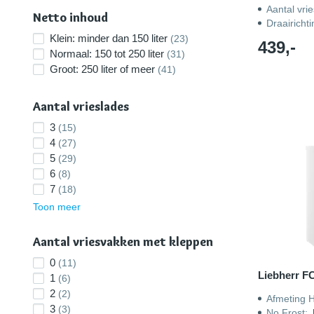
Aantal vri
Netto inhoud
Draairicht
Klein: minder dan 150 liter
(23)
439,-
Normaal: 150 tot 250 liter
(31)
Groot: 250 liter of meer
(41)
Aantal vrieslades
3
(15)
4
(27)
5
(29)
6
(8)
7
(18)
Toon meer
Aantal vriesvakken met kleppen
0
(11)
Liebherr F
1
(6)
2
(2)
Afmeting 
3
(3)
No Frost
: