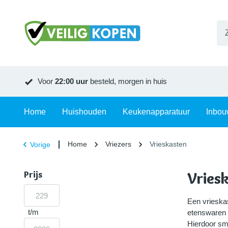
Voor
22:00 uur
besteld, morgen in huis
Home
Huishouden
Keukenapparatuur
Inbou
Home
Vriezers
Vrieskasten
Vorige
Prijs
Vries
Een vrieska
t/m
etenswaren o
Hierdoor sma