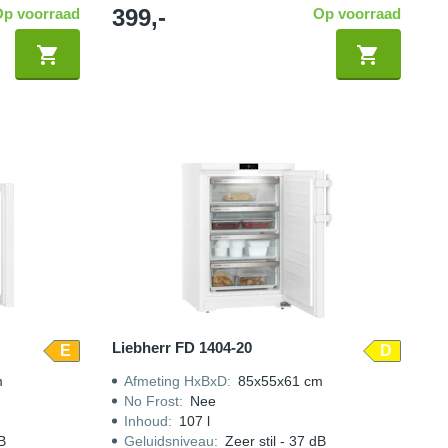
399,-
Op voorraad
Op voorraad
Liebherr FD 1404-20
E
D
m
Afmeting HxBxD
:
85x55x61 cm
No Frost
:
Nee
Inhoud
:
107 l
dB
Geluidsniveau
:
Zeer stil - 37 dB