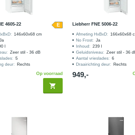
NE 4605-22
Liebherr FNE 5006-22
E
HxBxD
:
146x60x68 cm
Afmeting HxBxD
:
166x60x68 
Ja
No Frost
:
Ja
0 l
Inhoud
:
239 l
veau
:
Zeer stil - 36 dB
Geluidsniveau
:
Zeer stil - 36 
eslades
:
5
Aantal vrieslades
:
6
ing deur
:
Rechts
Draairichting deur
:
Rechts
949,-
Op voorraad