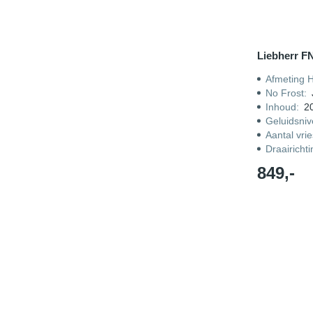
Liebherr F
Afmeting 
No Frost
:
Inhoud
:
20
Geluidsni
Aantal vri
Draairicht
849,-