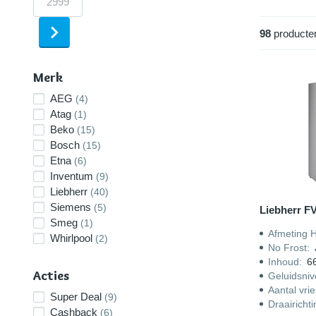
98
producte
Merk
AEG
(4)
Atag
(1)
Beko
(15)
Bosch
(15)
Etna
(6)
Inventum
(9)
Liebherr
(40)
Siemens
(5)
Liebherr FV
Smeg
(1)
Afmeting 
Whirlpool
(2)
No Frost
:
Inhoud
:
66
Acties
Geluidsni
Aantal vri
Super Deal
(9)
Draairicht
Cashback
(6)