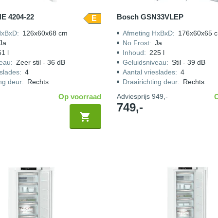
NE 4204-22
Bosch GSN33VLEP
E
HxBxD
:
126x60x68 cm
Afmeting HxBxD
:
176x60x65 
Ja
No Frost
:
Ja
1 l
Inhoud
:
225 l
veau
:
Zeer stil - 36 dB
Geluidsniveau
:
Stil - 39 dB
eslades
:
4
Aantal vrieslades
:
4
ing deur
:
Rechts
Draairichting deur
:
Rechts
Op voorraad
Adviesprijs
949,-
749,-