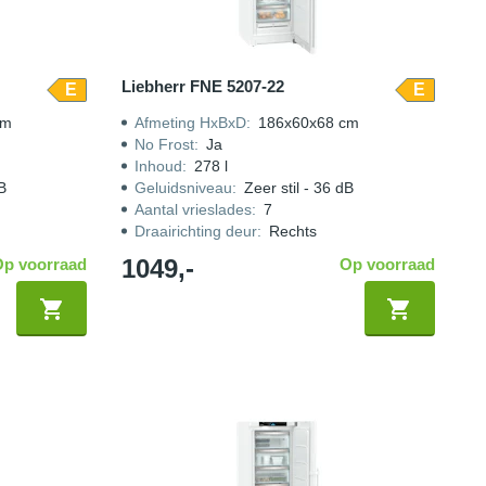
Liebherr FNE 5207-22
E
E
cm
Afmeting HxBxD
:
186x60x68 cm
No Frost
:
Ja
Inhoud
:
278 l
dB
Geluidsniveau
:
Zeer stil - 36 dB
Aantal vrieslades
:
7
Draairichting deur
:
Rechts
1049,-
Op voorraad
Op voorraad