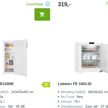
319,-
Leverbaar
VR1430W
Liebherr FE 1003-20
C
HxBxD
:
143x55x60 cm
Afmeting HxBxD
:
68x55x61 c
Ja
No Frost
:
Nee
1 l
Inhoud
:
76 l
veau
:
Stil - 39 dB
Geluidsniveau
:
Zeer stil - 37 