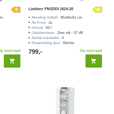
Liebherr FNSDDI 1624-20
E
D
cm
Afmeting HxBxD
:
85x60x61 cm
No Frost
:
Ja
Inhoud
:
93 l
Geluidsniveau
:
Zeer stil - 37 dB
Aantal vrieslades
:
4
Draairichting deur
:
Rechts
799,-
Op voorraad
Op voorraad