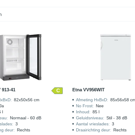
n
 913-41
Etna VV956WIT
C
HxBxD
:
82x50x56 cm
Afmeting HxBxD
:
85x56x58 c
Ja
No Frost
:
Nee
 l
Inhoud
:
85 l
veau
:
Normaal - 60 dB
Geluidsniveau
:
Stil - 38 dB
eslades
:
3
Aantal vrieslades
:
3
ing deur
:
Rechts
Draairichting deur
:
Rechts