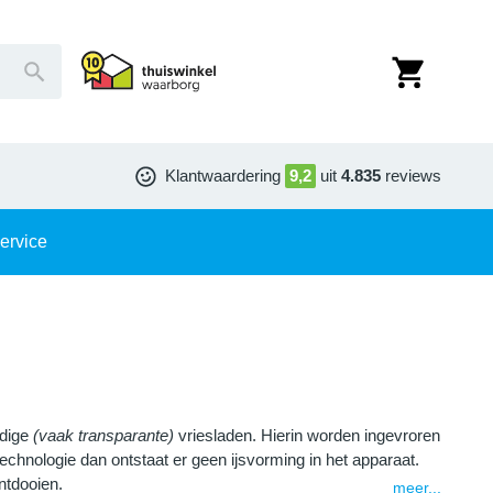
Klantwaardering
9,2
uit
4.835
reviews
ervice
ndige
(vaak transparante)
vriesladen. Hierin worden ingevroren
echnologie dan ontstaat er geen ijsvorming in het apparaat.
ntdooien.
meer...