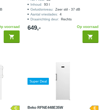
Inhoud
:
93 l
dB
Geluidsniveau
:
Zeer stil - 37 dB
Aantal vrieslades
:
4
Draairichting deur
:
Rechts
649,-
Op voorraad
Op voorraad
Super Deal
Beko RFNE448E35W
C
E