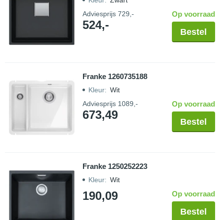
Kleur
:
Zwart
Adviesprijs
729,-
Op voorraad
524,-
Bestel
Franke 1260735188
Kleur
:
Wit
Adviesprijs
1089,-
Op voorraad
673,49
Bestel
Franke 1250252223
Kleur
:
Wit
190,09
Op voorraad
Bestel