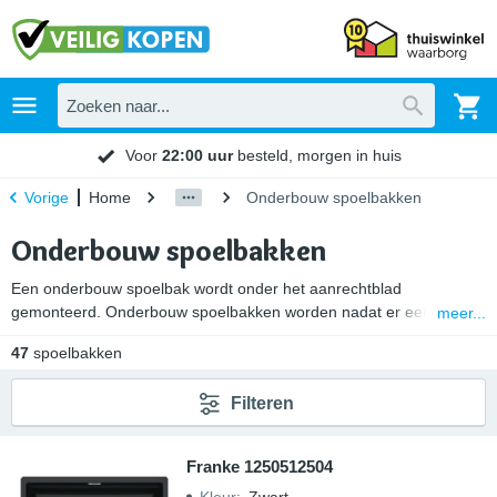
Voor
22:00 uur
besteld, morgen in huis
Home
Onderbouw spoelbakken
Vorige
Onderbouw spoelbakken
Een onderbouw spoelbak wordt onder het aanrechtblad
gemonteerd. Onderbouw spoelbakken worden nadat er een
meer...
uitsparing in het keukenblad is gemaakt onder de uitsparing
47
spoelbakken
vastgelijmd. Hierdoor wordt de werkruimte op het aanrecht vergroot
en is het werkblad makkelijk schoon te maken. Bekijk onze
Filteren
keukenspoelbakken en kies jouw favoriete onderbouw wasbak.
Franke 1250512504