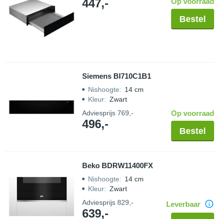
447,-
Op voorraad
Bestel
Siemens BI710C1B1
Nishoogte
:
14 cm
Kleur
:
Zwart
Adviesprijs
769,-
Op voorraad
496,-
Bestel
Beko BDRW11400FX
Nishoogte
:
14 cm
Kleur
:
Zwart
Adviesprijs
829,-
Leverbaar
639,-