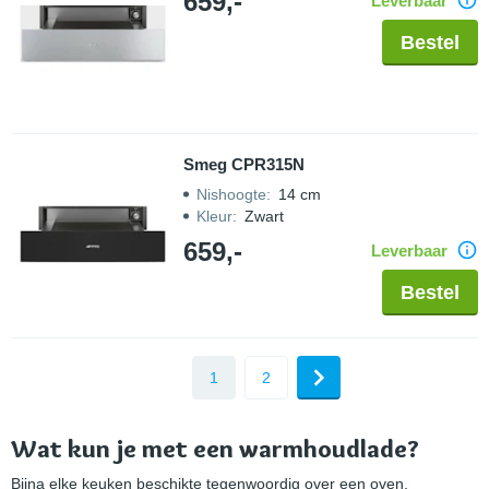
659,-
Leverbaar
Bestel
Smeg CPR315N
Nishoogte
:
14 cm
Kleur
:
Zwart
659,-
Leverbaar
Bestel
1
2
Wat kun je met een warmhoudlade?
Bijna elke keuken beschikte tegenwoordig over een oven,