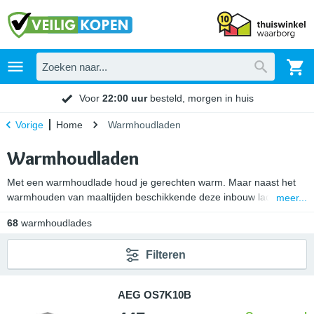
Voor
22:00 uur
besteld, morgen in huis
Home
Warmhoudladen
Vorige
Warmhoudladen
Met een warmhoudlade houd je gerechten warm. Maar naast het
warmhouden van maaltijden beschikkende deze inbouw laden vaak
meer...
over
meerdere functies
. Zo is een warmhoudlade ook geschikt voor
68
warmhoudlades
het voorverwarmen van borden en servies, geleidelijk ontdooien en
langzaam garen van vlees. Ontdek onze warmhoudladen van
Filteren
merken als Siemens, Bosch, Bauknecht en Betazonni. Koop jouw
nieuwe warmtelade hier voor de laagste prijs.
AEG OS7K10B