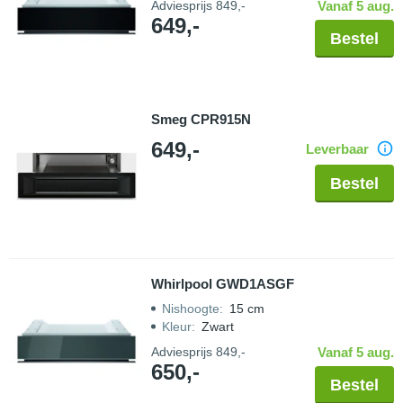
Adviesprijs
849,-
Vanaf 5 aug.
649,-
Bestel
Smeg CPR915N
649,-
Leverbaar
Bestel
Whirlpool GWD1ASGF
Nishoogte
:
15 cm
Kleur
:
Zwart
Adviesprijs
849,-
Vanaf 5 aug.
650,-
Bestel