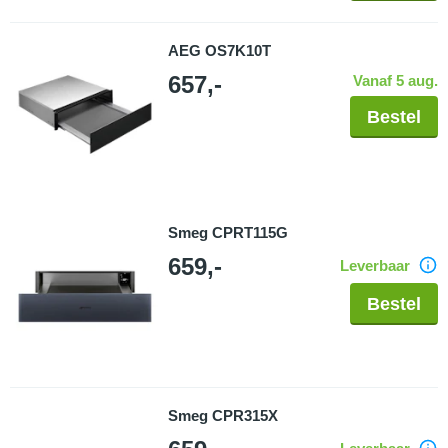
AEG OS7K10T
657,-
Vanaf 5 aug.
Bestel
Smeg CPRT115G
659,-
Leverbaar
Bestel
Smeg CPR315X