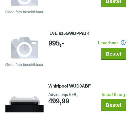
Bestel
ILVE 615GWDPP/BK
995,-
Leverbaar
Bestel
Whirlpool WUD0ABF
Adviesprijs
699,-
Vanaf 5 aug.
499,99
Bestel