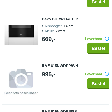
Bestel
Beko BDRW11401FB
Nishoogte
:
14 cm
Kleur
:
Zwart
669,-
Leverbaar
Bestel
ILVE 615NWDPP/WH
995,-
Leverbaar
Bestel
ILVE 615NWDPP/SS