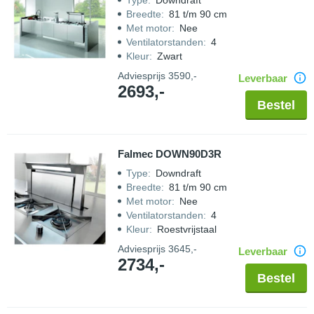
Type
:
Downdraft
Breedte
:
81 t/m 90 cm
Met motor
:
Nee
Ventilatorstanden
:
4
Kleur
:
Zwart
Adviesprijs
3590,-
Leverbaar
2693,-
Bestel
Falmec DOWN90D3R
Type
:
Downdraft
Breedte
:
81 t/m 90 cm
Met motor
:
Nee
Ventilatorstanden
:
4
Kleur
:
Roestvrijstaal
Adviesprijs
3645,-
Leverbaar
2734,-
Bestel