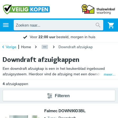
Voor
22:00 uur
besteld, morgen in huis
Home
Downdraft afzuigkap
Vorige
Downdraft afzuigkappen
Een downdraft afzuigkap is een in het keukenblad ingebouwd
afzuigsysteem. Hierdoor vind de afzuiging met een downdraft direct
meer...
bij de bron
(de kookplaat)
plaats. Zo heb je in je keuken minder last
4
afzuigkappen
van kookdampen, geurtjes en vet. Ook bij downdrafts heb je keuze
uit een luchtafvoer of recirculatie systeem. Hierdoor zijn downdraft
Filteren
afzuigkappen zeer geschikt voor een kookeiland. lucht.
Falmec DOWN90D3BL