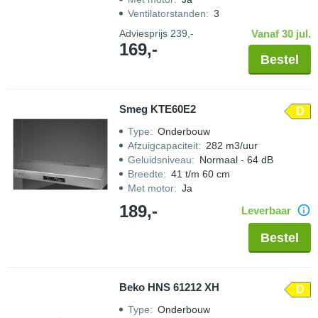
Ventilatorstanden
:
3
Adviesprijs
239,-
Vanaf 30 jul.
169,-
Bestel
Smeg KTE60E2
D
Type
:
Onderbouw
Afzuigcapaciteit
:
282 m3/uur
Geluidsniveau
:
Normaal - 64 dB
Breedte
:
41 t/m 60 cm
Met motor
:
Ja
189,-
Leverbaar
Bestel
Beko HNS 61212 XH
D
Type
:
Onderbouw