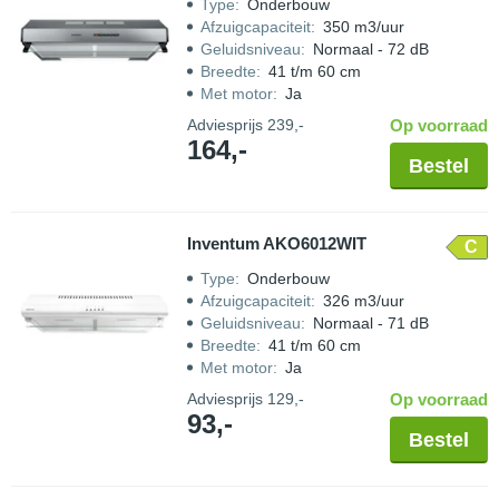
Type
:
Onderbouw
Afzuigcapaciteit
:
350 m3/uur
Geluidsniveau
:
Normaal - 72 dB
Breedte
:
41 t/m 60 cm
Met motor
:
Ja
Adviesprijs
239,-
Op voorraad
164,-
Bestel
Inventum AKO6012WIT
C
Type
:
Onderbouw
Afzuigcapaciteit
:
326 m3/uur
Geluidsniveau
:
Normaal - 71 dB
Breedte
:
41 t/m 60 cm
Met motor
:
Ja
Adviesprijs
129,-
Op voorraad
93,-
Bestel