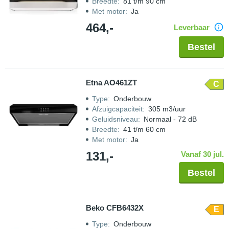
Breedte
:
81 t/m 90 cm
Met motor
:
Ja
464,-
Leverbaar
Bestel
Etna AO461ZT
C
Type
:
Onderbouw
Afzuigcapaciteit
:
305 m3/uur
Geluidsniveau
:
Normaal - 72 dB
Breedte
:
41 t/m 60 cm
Met motor
:
Ja
131,-
Vanaf 30 jul.
Bestel
Beko CFB6432X
E
Type
:
Onderbouw