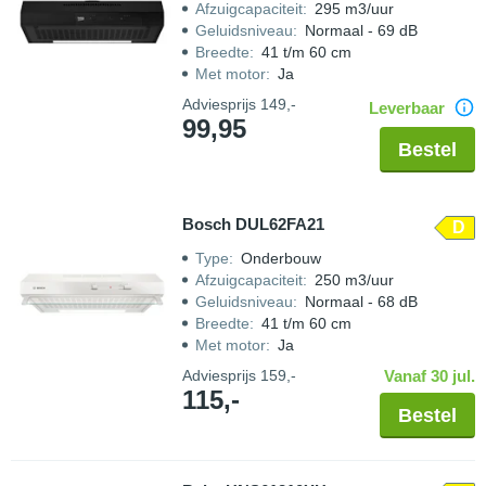
Afzuigcapaciteit
:
295 m3/uur
Geluidsniveau
:
Normaal - 69 dB
Breedte
:
41 t/m 60 cm
Met motor
:
Ja
Adviesprijs
149,-
Leverbaar
99,95
Bestel
Bosch DUL62FA21
D
Type
:
Onderbouw
Afzuigcapaciteit
:
250 m3/uur
Geluidsniveau
:
Normaal - 68 dB
Breedte
:
41 t/m 60 cm
Met motor
:
Ja
Adviesprijs
159,-
Vanaf 30 jul.
115,-
Bestel