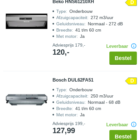
Beko HNS61210XH
D
Type
:
Onderbouw
Afzuigcapaciteit
:
272 m3/uur
Geluidsniveau
:
Normaal - 272 dB
Breedte
:
41 t/m 60 cm
Met motor
:
Ja
Adviesprijs
179,-
Leverbaar
120,-
Bestel
Bosch DUL62FA51
D
Type
:
Onderbouw
Afzuigcapaciteit
:
250 m3/uur
Geluidsniveau
:
Normaal - 68 dB
Breedte
:
41 t/m 60 cm
Met motor
:
Ja
Adviesprijs
199,-
Leverbaar
127,99
Bestel