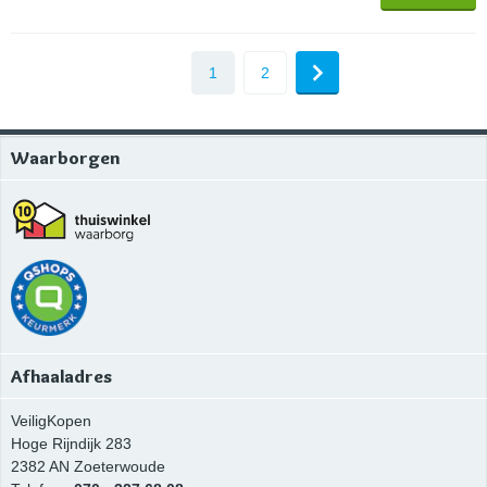
1
2
Waarborgen
Afhaaladres
VeiligKopen
Hoge Rijndijk 283
2382 AN
Zoeterwoude