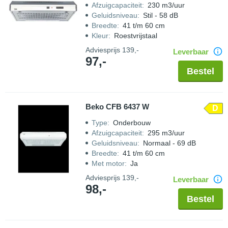
Afzuigcapaciteit
:
230 m3/uur
Geluidsniveau
:
Stil - 58 dB
Breedte
:
41 t/m 60 cm
Kleur
:
Roestvrijstaal
Adviesprijs
139,-
Leverbaar
97,-
Bestel
Beko CFB 6437 W
D
Type
:
Onderbouw
Afzuigcapaciteit
:
295 m3/uur
Geluidsniveau
:
Normaal - 69 dB
Breedte
:
41 t/m 60 cm
Met motor
:
Ja
Adviesprijs
139,-
Leverbaar
98,-
Bestel