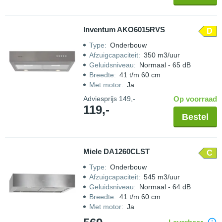
Inventum AKO6015RVS
D
Type
:
Onderbouw
Afzuigcapaciteit
:
350 m3/uur
Geluidsniveau
:
Normaal - 65 dB
Breedte
:
41 t/m 60 cm
Met motor
:
Ja
Adviesprijs
149,-
Op voorraad
119,-
Bestel
Miele DA1260CLST
C
Type
:
Onderbouw
Afzuigcapaciteit
:
545 m3/uur
Geluidsniveau
:
Normaal - 64 dB
Breedte
:
41 t/m 60 cm
Met motor
:
Ja