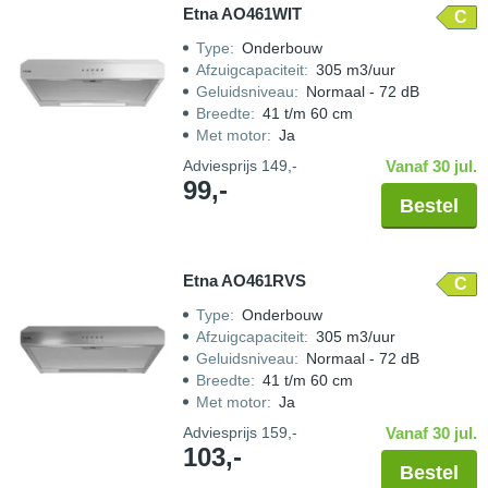
Etna AO461WIT
C
Type
:
Onderbouw
Afzuigcapaciteit
:
305 m3/uur
Geluidsniveau
:
Normaal - 72 dB
Breedte
:
41 t/m 60 cm
Met motor
:
Ja
Adviesprijs
149,-
Vanaf 30 jul.
99,-
Bestel
Etna AO461RVS
C
Type
:
Onderbouw
Afzuigcapaciteit
:
305 m3/uur
Geluidsniveau
:
Normaal - 72 dB
Breedte
:
41 t/m 60 cm
Met motor
:
Ja
Adviesprijs
159,-
Vanaf 30 jul.
103,-
Bestel