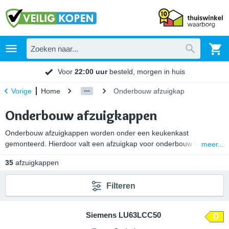
Voor
22:00 uur
besteld, morgen in huis
Home
Onderbouw afzuigkap
Vorige
Onderbouw afzuigkappen
Onderbouw afzuigkappen worden onder een keukenkast
gemonteerd. Hierdoor valt een afzuigkap voor onderbouw bijna niet
meer...
op. De meeste afzuigkappen voor onderbouw zijn 60 cm breed.
35
afzuigkappen
Bijkomend voordeel van een onderbouw afzuigkap is dat deze
meestal voordeliger is dan andere afzuigmodellen.
Filteren
Siemens LU63LCC50
D