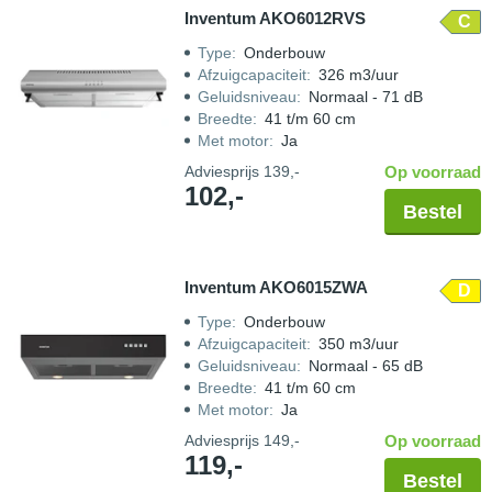
Inventum AKO6012RVS
C
Type
:
Onderbouw
Afzuigcapaciteit
:
326 m3/uur
Geluidsniveau
:
Normaal - 71 dB
Breedte
:
41 t/m 60 cm
Met motor
:
Ja
Adviesprijs
139,-
Op voorraad
102,-
Bestel
Inventum AKO6015ZWA
D
Type
:
Onderbouw
Afzuigcapaciteit
:
350 m3/uur
Geluidsniveau
:
Normaal - 65 dB
Breedte
:
41 t/m 60 cm
Met motor
:
Ja
Adviesprijs
149,-
Op voorraad
119,-
Bestel