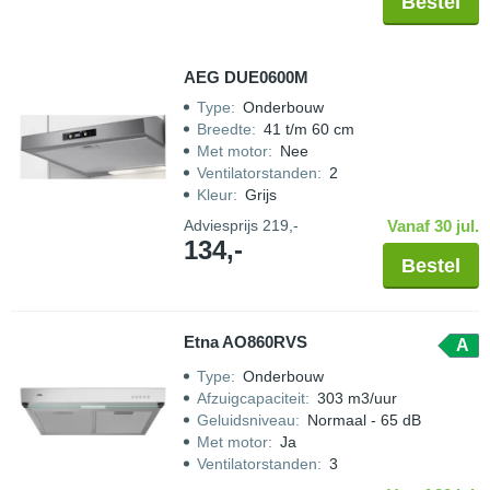
Bestel
AEG DUE0600M
Type
:
Onderbouw
Breedte
:
41 t/m 60 cm
Met motor
:
Nee
Ventilatorstanden
:
2
Kleur
:
Grijs
Adviesprijs
219,-
Vanaf 30 jul.
134,-
Bestel
Etna AO860RVS
A
Type
:
Onderbouw
Afzuigcapaciteit
:
303 m3/uur
Geluidsniveau
:
Normaal - 65 dB
Met motor
:
Ja
Ventilatorstanden
:
3