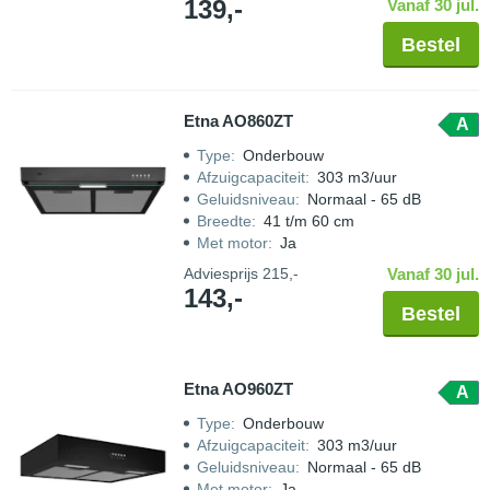
139,-
Vanaf 30 jul.
Bestel
Etna AO860ZT
A
Type
:
Onderbouw
Afzuigcapaciteit
:
303 m3/uur
Geluidsniveau
:
Normaal - 65 dB
Breedte
:
41 t/m 60 cm
Met motor
:
Ja
Adviesprijs
215,-
Vanaf 30 jul.
143,-
Bestel
Etna AO960ZT
A
Type
:
Onderbouw
Afzuigcapaciteit
:
303 m3/uur
Geluidsniveau
:
Normaal - 65 dB
Met motor
:
Ja