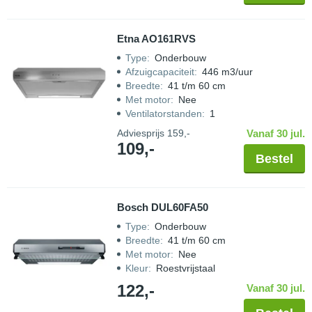
Etna AO161RVS
Type
:
Onderbouw
Afzuigcapaciteit
:
446 m3/uur
Breedte
:
41 t/m 60 cm
Met motor
:
Nee
Ventilatorstanden
:
1
Adviesprijs
159,-
Vanaf 30 jul.
109,-
Bestel
Bosch DUL60FA50
Type
:
Onderbouw
Breedte
:
41 t/m 60 cm
Met motor
:
Nee
Kleur
:
Roestvrijstaal
122,-
Vanaf 30 jul.