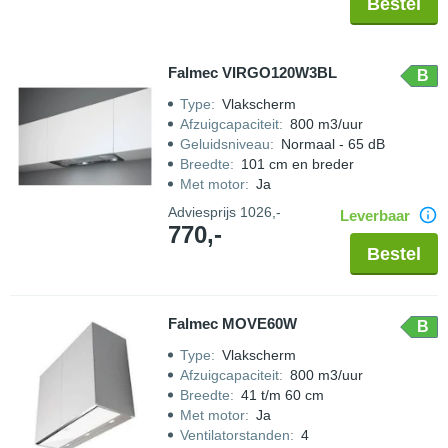
Bestel
Falmec VIRGO120W3BL
B
Type
:
Vlakscherm
Afzuigcapaciteit
:
800 m3/uur
Geluidsniveau
:
Normaal - 65 dB
Breedte
:
101 cm en breder
Met motor
:
Ja
Adviesprijs
1026,-
Leverbaar
770,-
Bestel
Falmec MOVE60W
B
Type
:
Vlakscherm
Afzuigcapaciteit
:
800 m3/uur
Breedte
:
41 t/m 60 cm
Met motor
:
Ja
Ventilatorstanden
:
4