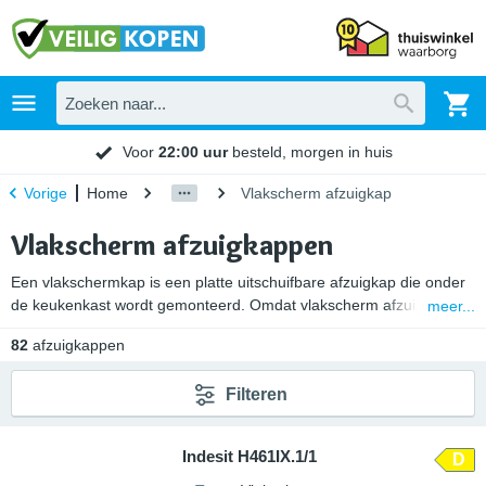
Voor
22:00 uur
besteld, morgen in huis
Home
Vlakscherm afzuigkap
Vorige
Vlakscherm afzuigkappen
Een vlakschermkap is een platte uitschuifbare afzuigkap die onder
de keukenkast wordt gemonteerd. Omdat vlakscherm afzuigkappen
meer...
plat zijn nemen ze weinig ruimte in. Zodra je gaat koken trek je het
82
afzuigkappen
vlakscherm uit. Hierna begint de afzuigkap automatisch met het
afzuigen van kookdampen, vet en etensluchtjes. Na het koken
Filteren
schuif je het scherm weer terug waardoor het ventileren weer stopt.
Verder past een inbouw vlakscherm afzuigkap van 60 cm perfect
onder een keukenkastje met dezelfde breedte.
Indesit H461IX.1/1
D