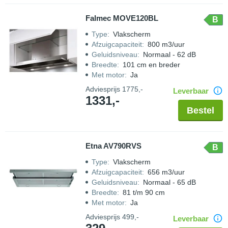
Falmec MOVE120BL
B
Type
:
Vlakscherm
Afzuigcapaciteit
:
800 m3/uur
Geluidsniveau
:
Normaal - 62 dB
Breedte
:
101 cm en breder
Met motor
:
Ja
Adviesprijs
1775,-
Leverbaar
1331,-
Bestel
Etna AV790RVS
B
Type
:
Vlakscherm
Afzuigcapaciteit
:
656 m3/uur
Geluidsniveau
:
Normaal - 65 dB
Breedte
:
81 t/m 90 cm
Met motor
:
Ja
Adviesprijs
499,-
Leverbaar