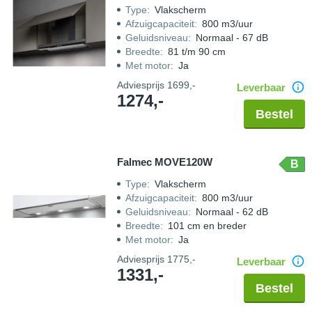
Type
:
Vlakscherm
Afzuigcapaciteit
:
800 m3/uur
Geluidsniveau
:
Normaal - 67 dB
Breedte
:
81 t/m 90 cm
Met motor
:
Ja
Adviesprijs
1699,-
Leverbaar
1274,-
Bestel
Falmec MOVE120W
B
Type
:
Vlakscherm
Afzuigcapaciteit
:
800 m3/uur
Geluidsniveau
:
Normaal - 62 dB
Breedte
:
101 cm en breder
Met motor
:
Ja
Adviesprijs
1775,-
Leverbaar
1331,-
Bestel