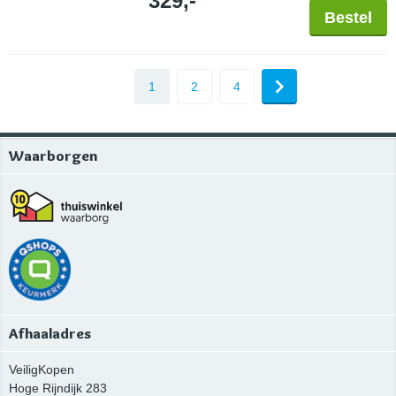
329,-
Bestel
1
2
4
Waarborgen
Afhaaladres
VeiligKopen
Hoge Rijndijk 283