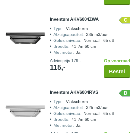
Inventum AKV6004ZWA
C
Type
:
Vlakscherm
Afzuigcapaciteit
:
335 m3/uur
Geluidsniveau
:
Normaal - 65 dB
Breedte
:
41 t/m 60 cm
Met motor
:
Ja
Adviesprijs
179,-
Op voorraad
115,-
Bestel
Inventum AKV6004RVS
B
Type
:
Vlakscherm
Afzuigcapaciteit
:
325 m3/uur
Geluidsniveau
:
Normaal - 65 dB
Breedte
:
41 t/m 60 cm
Met motor
:
Ja