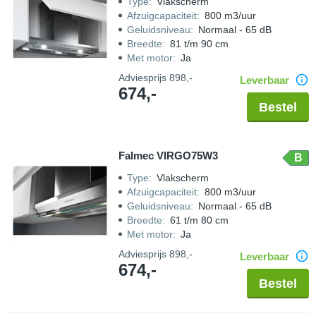
Type
:
Vlakscherm
Afzuigcapaciteit
:
800 m3/uur
Geluidsniveau
:
Normaal - 65 dB
Breedte
:
81 t/m 90 cm
Met motor
:
Ja
Adviesprijs
898,-
Leverbaar
674,-
Bestel
Falmec VIRGO75W3
B
Type
:
Vlakscherm
Afzuigcapaciteit
:
800 m3/uur
Geluidsniveau
:
Normaal - 65 dB
Breedte
:
61 t/m 80 cm
Met motor
:
Ja
Adviesprijs
898,-
Leverbaar
674,-
Bestel