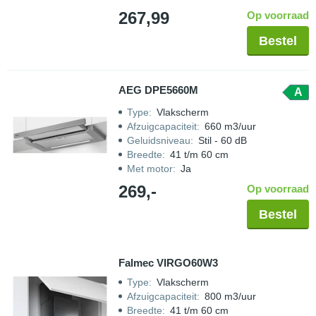
267,99
Op voorraad
Bestel
AEG DPE5660M
A
Type
:
Vlakscherm
Afzuigcapaciteit
:
660 m3/uur
Geluidsniveau
:
Stil - 60 dB
Breedte
:
41 t/m 60 cm
Met motor
:
Ja
269,-
Op voorraad
Bestel
Falmec VIRGO60W3
Type
:
Vlakscherm
Afzuigcapaciteit
:
800 m3/uur
Breedte
:
41 t/m 60 cm