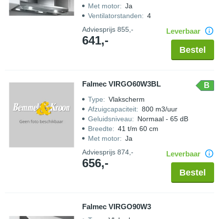
Met motor
:
Ja
Ventilatorstanden
:
4
Adviesprijs
855,-
Leverbaar
641,-
Bestel
Falmec VIRGO60W3BL
B
Type
:
Vlakscherm
Afzuigcapaciteit
:
800 m3/uur
Geluidsniveau
:
Normaal - 65 dB
Breedte
:
41 t/m 60 cm
Met motor
:
Ja
Adviesprijs
874,-
Leverbaar
656,-
Bestel
Falmec VIRGO90W3