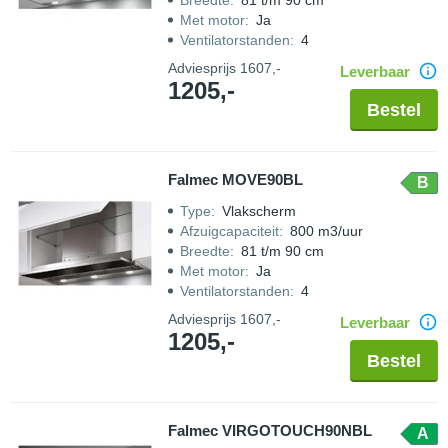
Breedte
:
81 t/m 90 cm
Met motor
:
Ja
Ventilatorstanden
:
4
Adviesprijs
1607,-
Leverbaar
1205,-
Bestel
Falmec MOVE90BL
B
Type
:
Vlakscherm
Afzuigcapaciteit
:
800 m3/uur
Breedte
:
81 t/m 90 cm
Met motor
:
Ja
Ventilatorstanden
:
4
Adviesprijs
1607,-
Leverbaar
1205,-
Bestel
Falmec VIRGOTOUCH90NBL
A