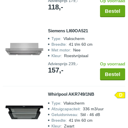
Adviesprijs
179,-
Op voorraad
118,-
Bestel
Siemens LI60OA521
Type
:
Vlakscherm
Breedte
:
41 t/m 60 cm
Met motor
:
Nee
Kleur
:
Roestvrijstaal
Adviesprijs
239,-
Op voorraad
157,-
Bestel
Whirlpool AKR749/1NB
D
Type
:
Vlakscherm
Afzuigcapaciteit
:
336 m3/uur
Geluidsniveau
:
Stil - 46 dB
Breedte
:
41 t/m 60 cm
Kleur
:
Zwart