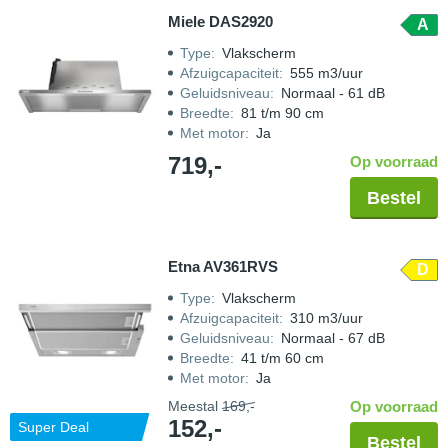
Miele DAS2920
A
Type
:
Vlakscherm
Afzuigcapaciteit
:
555 m3/uur
Geluidsniveau
:
Normaal - 61 dB
Breedte
:
81 t/m 90 cm
Met motor
:
Ja
719,-
Op voorraad
Bestel
Etna AV361RVS
D
Type
:
Vlakscherm
Afzuigcapaciteit
:
310 m3/uur
Geluidsniveau
:
Normaal - 67 dB
Breedte
:
41 t/m 60 cm
Met motor
:
Ja
Meestal
169,-
Op voorraad
152,-
Super Deal
Bestel