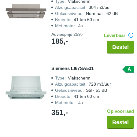
Type
:
Vlakscherm
Afzuigcapaciteit
:
304 m3/uur
Geluidsniveau
:
Normaal - 62 dB
Breedte
:
41 t/m 60 cm
Met motor
:
Ja
Adviesprijs
259,-
Leverbaar
185,-
Bestel
Siemens LI67SA531
A
Type
:
Vlakscherm
Afzuigcapaciteit
:
728 m3/uur
Geluidsniveau
:
Stil - 53 dB
Breedte
:
41 t/m 60 cm
Met motor
:
Ja
351,-
Op voorraad
Bestel