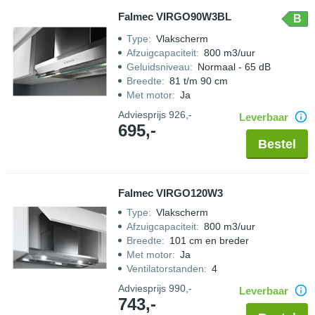
Falmec VIRGO90W3BL
B
Type
:
Vlakscherm
Afzuigcapaciteit
:
800 m3/uur
Geluidsniveau
:
Normaal - 65 dB
Breedte
:
81 t/m 90 cm
Met motor
:
Ja
Adviesprijs
926,-
Leverbaar
695,-
Bestel
Falmec VIRGO120W3
Type
:
Vlakscherm
Afzuigcapaciteit
:
800 m3/uur
Breedte
:
101 cm en breder
Met motor
:
Ja
Ventilatorstanden
:
4
Adviesprijs
990,-
Leverbaar
743,-