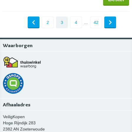
2
3
4
...
42
Waarborgen
Afhaaladres
VeiligKopen
Hoge Rijndijk 283
2382 AN
Zoeterwoude