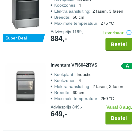
Kookzones
:
4
Elektra aansluiting
:
2 fasen, 3 fasen
Breedte
:
60 cm
Maximale temperatuur
:
275 °C
Adviesprijs
1199,-
Leverbaar
884,-
Super Deal
Bestel
Inventum VFI6042RVS
A
Kookplaat
:
Inductie
Kookzones
:
4
Elektra aansluiting
:
2 fasen, 3 fasen
Breedte
:
60 cm
Maximale temperatuur
:
250 °C
Adviesprijs
849,-
Vanaf 8 aug.
649,-
Bestel