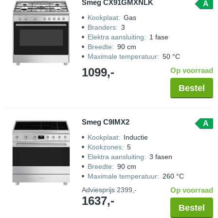
Smeg CX91GMXNLK
A
Kookplaat
:
Gas
Branders
:
3
Elektra aansluiting
:
1 fase
Breedte
:
90 cm
Maximale temperatuur
:
50 °C
1099,-
Op voorraad
Bestel
Smeg C9IMX2
A
Kookplaat
:
Inductie
Kookzones
:
5
Elektra aansluiting
:
3 fasen
Breedte
:
90 cm
Maximale temperatuur
:
260 °C
Adviesprijs
2399,-
Op voorraad
1637,-
Bestel