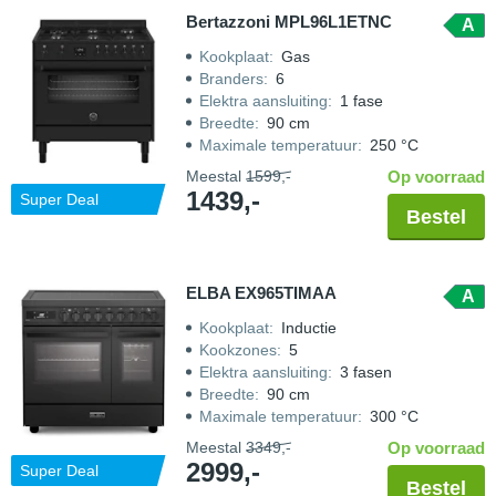
Bertazzoni MPL96L1ETNC
A
Kookplaat
:
Gas
Branders
:
6
Elektra aansluiting
:
1 fase
Breedte
:
90 cm
Maximale temperatuur
:
250 °C
Meestal
1599,-
Op voorraad
1439,-
Super Deal
Bestel
ELBA EX965TIMAA
A
Kookplaat
:
Inductie
Kookzones
:
5
Elektra aansluiting
:
3 fasen
Breedte
:
90 cm
Maximale temperatuur
:
300 °C
Meestal
3349,-
Op voorraad
2999,-
Super Deal
Bestel