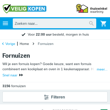
Voor
22:00 uur
besteld, morgen in huis
Home
Fornuizen
Vorige
Fornuizen
Wil je een fornuis kopen? Goede keuze, want een fornuis
combineert een kookplaat en oven in 1 keukenapparaat. Hierbij
meer...
heb je keuze uit fornuizen met een gaskookplaat of een elektrische
Snel naar
kookplaat. Door de zichtbare vlam is de temperatuur van een
gasfornuis nauwkeurig te regelen. Maar een inductiefornuis is een
3156
fornuizen
stuk veiliger en makkelijker schoon te houden. Verder kan de
inhoud van een fornuis met oven verschillen. Zo hebben fornuizen
Filteren
van 90 cm breed vaak 1 brede of meerdere ovens.