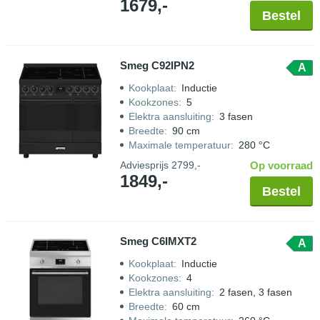
1679,-
Bestel
Smeg C92IPN2
A
Kookplaat
:
Inductie
Kookzones
:
5
Elektra aansluiting
:
3 fasen
Breedte
:
90 cm
Maximale temperatuur
:
280 °C
Adviesprijs
2799,-
Op voorraad
1849,-
Bestel
Smeg C6IMXT2
A
Kookplaat
:
Inductie
Kookzones
:
4
Elektra aansluiting
:
2 fasen, 3 fasen
Breedte
:
60 cm