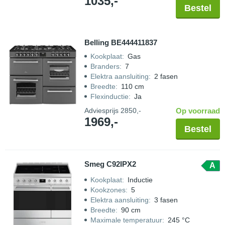
1035,-
Bestel
Belling BE444411837
Kookplaat
:
Gas
Branders
:
7
Elektra aansluiting
:
2 fasen
Breedte
:
110 cm
Flexinductie
:
Ja
Adviesprijs
2850,-
Op voorraad
1969,-
Bestel
Smeg C92IPX2
A
Kookplaat
:
Inductie
Kookzones
:
5
Elektra aansluiting
:
3 fasen
Breedte
:
90 cm
Maximale temperatuur
:
245 °C