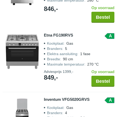
Maximale temperatuur
:
260 °C
846,-
Op voorraad
Bestel
Etna FG190RVS
A
Kookplaat
:
Gas
Branders
:
5
Elektra aansluiting
:
1 fase
Breedte
:
90 cm
Maximale temperatuur
:
270 °C
Adviesprijs
1399,-
Op voorraad
849,-
Bestel
Inventum VFG5020GRVS
A
Kookplaat
:
Gas
Branders
:
4