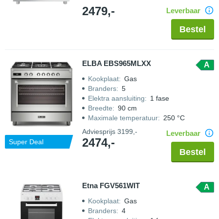
2479,-
Leverbaar
Bestel
ELBA EBS965MLXX
A
Kookplaat
:
Gas
Branders
:
5
Elektra aansluiting
:
1 fase
Breedte
:
90 cm
Maximale temperatuur
:
250 °C
Adviesprijs
3199,-
Leverbaar
2474,-
Super Deal
Bestel
Etna FGV561WIT
A
Kookplaat
:
Gas
Branders
:
4