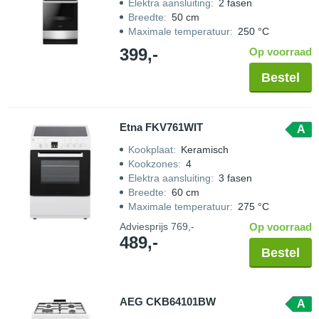
Elektra aansluiting
:
2 fasen
Breedte
:
50 cm
Maximale temperatuur
:
250 °C
399,-
Op voorraad
Bestel
Etna FKV761WIT
A
Kookplaat
:
Keramisch
Kookzones
:
4
Elektra aansluiting
:
3 fasen
Breedte
:
60 cm
Maximale temperatuur
:
275 °C
Adviesprijs
769,-
Op voorraad
489,-
Bestel
AEG CKB64101BW
A