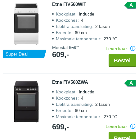
Etna FIV560WIT
A
Kookplaat
:
Inductie
Kookzones
:
4
Elektra aansluiting
:
2 fasen
Breedte
:
60 cm
Maximale temperatuur
:
270 °C
Meestal
659,-
Leverbaar
609,-
Super Deal
Bestel
Etna FIV560ZWA
A
Kookplaat
:
Inductie
Kookzones
:
4
Elektra aansluiting
:
2 fasen
Breedte
:
60 cm
Maximale temperatuur
:
270 °C
699,-
Leverbaar
Bestel