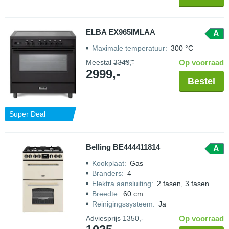
ELBA EX965IMLAA
A
Maximale temperatuur
:
300 °C
Meestal
3349,-
Op voorraad
2999,-
Bestel
Super Deal
Belling BE444411814
A
Kookplaat
:
Gas
Branders
:
4
Elektra aansluiting
:
2 fasen, 3 fasen
Breedte
:
60 cm
Reinigingssysteem
:
Ja
Adviesprijs
1350,-
Op voorraad