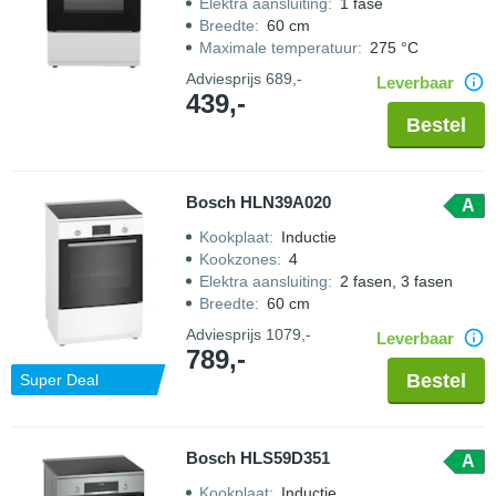
Elektra aansluiting
:
1 fase
Breedte
:
60 cm
Maximale temperatuur
:
275 °C
Adviesprijs
689,-
Leverbaar
439,-
Bestel
Bosch HLN39A020
A
Kookplaat
:
Inductie
Kookzones
:
4
Elektra aansluiting
:
2 fasen, 3 fasen
Breedte
:
60 cm
Adviesprijs
1079,-
Leverbaar
789,-
Bestel
Super Deal
Bosch HLS59D351
A
Kookplaat
:
Inductie