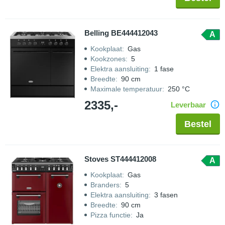
Belling BE444412043
A
Kookplaat
:
Gas
Kookzones
:
5
Elektra aansluiting
:
1 fase
Breedte
:
90 cm
Maximale temperatuur
:
250 °C
2335,-
Leverbaar
Bestel
Stoves ST444412008
A
Kookplaat
:
Gas
Branders
:
5
Elektra aansluiting
:
3 fasen
Breedte
:
90 cm
Pizza functie
:
Ja