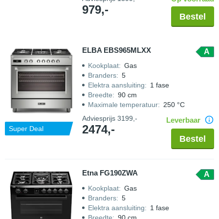
979,-
Bestel
ELBA EBS965MLXX
A
Kookplaat
:
Gas
Branders
:
5
Elektra aansluiting
:
1 fase
Breedte
:
90 cm
Maximale temperatuur
:
250 °C
Adviesprijs
3199,-
Leverbaar
2474,-
Super Deal
Bestel
Etna FG190ZWA
A
Kookplaat
:
Gas
Branders
:
5
Elektra aansluiting
:
1 fase
Breedte
:
90 cm