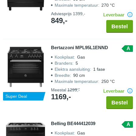
Maximale temperatuur
:
270 °C
Adviesprijs
1399,-
Leverbaar
849,-
Bestel
Bertazzoni MPL95L1ENND
A
Kookplaat
:
Gas
Branders
:
5
Elektra aansluiting
:
1 fase
Breedte
:
90 cm
Maximale temperatuur
:
250 °C
Meestal
1299,-
Leverbaar
1169,-
Super Deal
Bestel
Belling BE444412039
A
Kookplaat
:
Gas