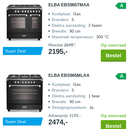
ELBA EBS965TMAA
A
Kookplaat
:
Gas
Branders
:
5
Elektra aansluiting
:
2 fasen
Breedte
:
90 cm
Maximale temperatuur
:
300 °C
Meestal
2549,-
Op voorraad
2195,-
Super Deal
Bestel
ELBA EBS965MLAA
A
Kookplaat
:
Gas
Branders
:
5
Elektra aansluiting
:
1 fase
Breedte
:
90 cm
Reinigingssysteem
:
Ja
Adviesprijs
3199,-
Op voorraad
2474,-
Super Deal
Bestel