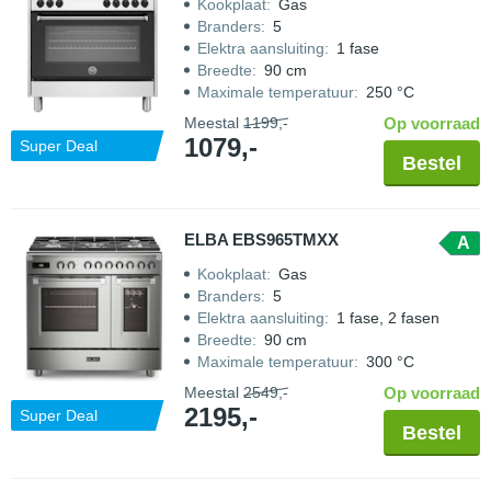
Kookplaat
:
Gas
Branders
:
5
Elektra aansluiting
:
1 fase
Breedte
:
90 cm
Maximale temperatuur
:
250 °C
Meestal
1199,-
Op voorraad
1079,-
Super Deal
Bestel
ELBA EBS965TMXX
A
Kookplaat
:
Gas
Branders
:
5
Elektra aansluiting
:
1 fase, 2 fasen
Breedte
:
90 cm
Maximale temperatuur
:
300 °C
Meestal
2549,-
Op voorraad
2195,-
Super Deal
Bestel