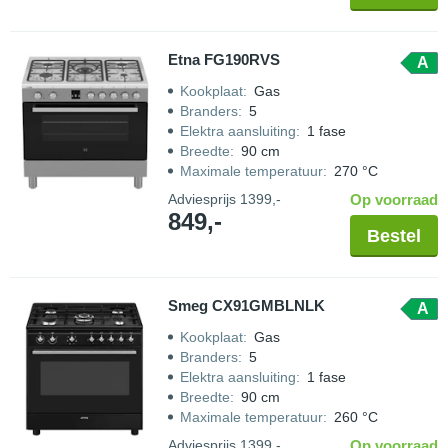
Etna FG190RVS
A
Kookplaat
:
Gas
Branders
:
5
Elektra aansluiting
:
1 fase
Breedte
:
90 cm
Maximale temperatuur
:
270 °C
Adviesprijs
1399,-
Op voorraad
849,-
Bestel
Smeg CX91GMBLNLK
A
Kookplaat
:
Gas
Branders
:
5
Elektra aansluiting
:
1 fase
Breedte
:
90 cm
Maximale temperatuur
:
260 °C
Adviesprijs
1399,-
Op voorraad