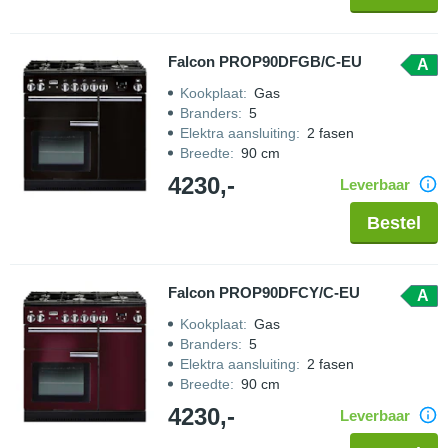
Falcon PROP90DFGB/C-EU
A
Kookplaat
:
Gas
Branders
:
5
Elektra aansluiting
:
2 fasen
Breedte
:
90 cm
4230,-
Leverbaar
Bestel
Falcon PROP90DFCY/C-EU
A
Kookplaat
:
Gas
Branders
:
5
Elektra aansluiting
:
2 fasen
Breedte
:
90 cm
4230,-
Leverbaar