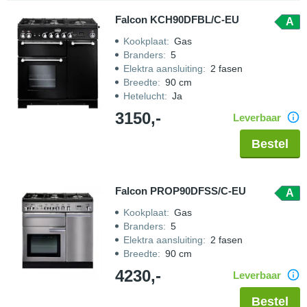
Falcon KCH90DFBL/C-EU
A
Kookplaat
:
Gas
Branders
:
5
Elektra aansluiting
:
2 fasen
Breedte
:
90 cm
Hetelucht
:
Ja
3150,-
Leverbaar
Bestel
Falcon PROP90DFSS/C-EU
A
Kookplaat
:
Gas
Branders
:
5
Elektra aansluiting
:
2 fasen
Breedte
:
90 cm
4230,-
Leverbaar
Bestel