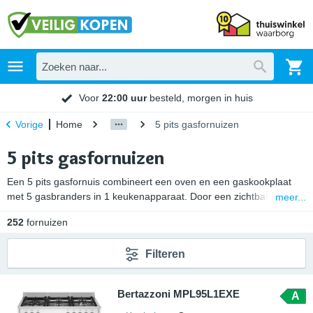
Voor
22:00 uur
besteld, morgen in huis
Home
5 pits gasfornuizen
Vorige
5 pits gasfornuizen
Een 5 pits gasfornuis combineert een oven en een gaskookplaat
met 5 gasbranders in 1 keukenapparaat. Door een zichtbare
meer...
gasvlam is de temperatuur van elk van de 5 gaspitten / kookzones
252
fornuizen
nauwkeurig en intuïtief te regelen. Verder beschikken veel 5 pits
gasfornuizen over een Wokbrander. Hierop kan je gerechten op
Filteren
een gezonde en snelle manier wokken. En voor het koken op een
5-pits gasfornuis heb je geen speciale pannen nodig.
Bertazzoni MPL95L1EXE
A