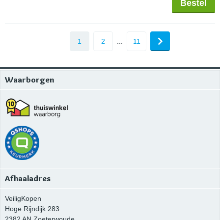
Bestel
1
2
...
11
Waarborgen
Afhaaladres
VeiligKopen
Hoge Rijndijk 283
2382 AN
Zoeterwoude