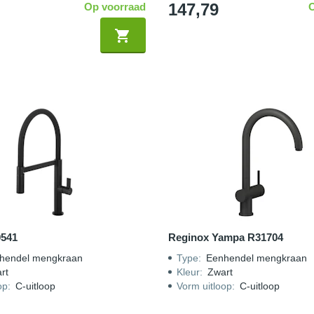
147,79
Op voorraad
9541
Reginox Yampa R31704
hendel mengkraan
Type
:
Eenhendel mengkraan
rt
Kleur
:
Zwart
op
:
C-uitloop
Vorm uitloop
:
C-uitloop