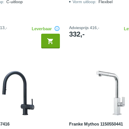
op
:
C-uitloop
Vorm uitloop
:
Flexibel
13,-
Adviesprijs
416,-
Leverbaar
Le
332,-
37416
Franke Mythos 1150550441