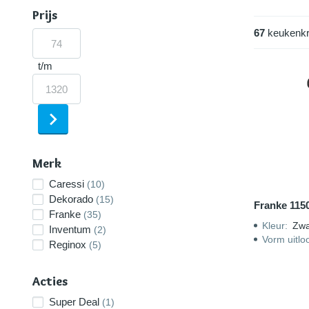
sproeikop vi
Prijs
67
keukenk
t/m
Merk
Caressi
(10)
Dekorado
(15)
Franke 115
Franke
(35)
Kleur
:
Zwa
Inventum
(2)
Vorm uitlo
Reginox
(5)
Acties
Super Deal
(1)