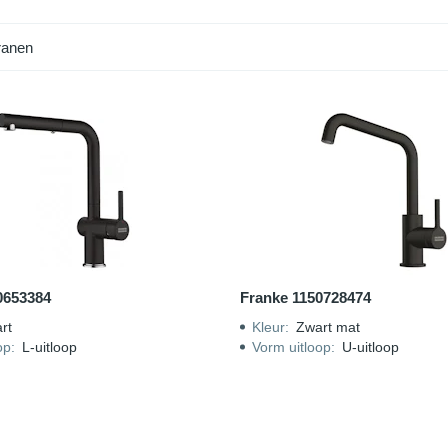
nd je ook terug bij onze zwarte Quooker en kokend water kranen in z
ranen
0653384
Franke 1150728474
rt
Kleur
:
Zwart mat
op
:
L-uitloop
Vorm uitloop
:
U-uitloop