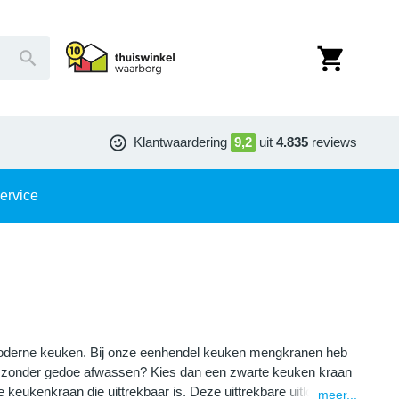
Klantwaardering
9,2
uit
4.835
reviews
ervice
 moderne keuken. Bij onze eenhendel keuken mengkranen heb
 of zonder gedoe afwassen? Kies dan een zwarte keuken kraan
e keukenkraan die uittrekbaar is. Deze uittrekbare uitloop of
meer...