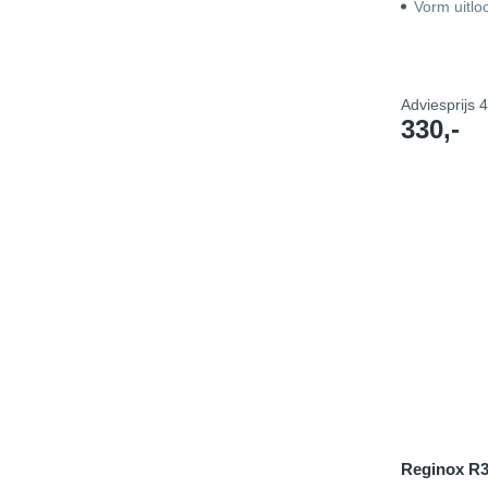
Vorm uitlo
Adviesprijs
4
330,-
Reginox R