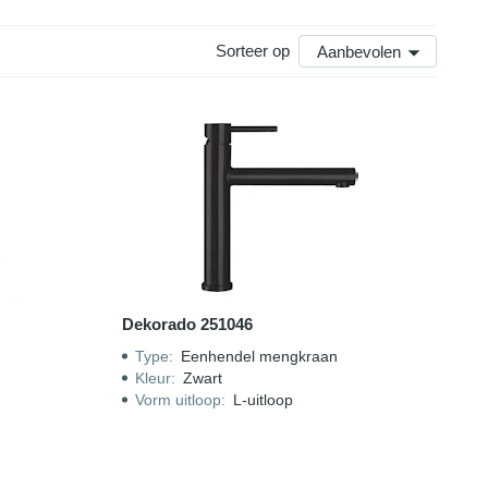
wart.
Sorteer op
Aanbevolen
Dekorado 251046
Type
:
Eenhendel mengkraan
Kleur
:
Zwart
Vorm uitloop
:
L-uitloop