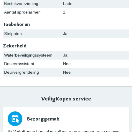
Bestekvoorziening
Lade
Aantal sproeiarmen
2
Toebehoren
Stelpoten
Ja
Zekerheid
Waterbeveiligingssysteem
Ja
Doseerassistent
Nee
Deurvergrendeling
Nee
VeiligKopen service
Bezorggemak
Bij VeiligKopen bepaal je zelf waar en wanneer wij je nieuwe