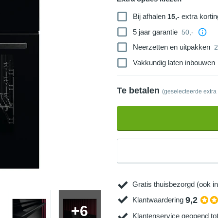
Bij afhalen
extra kortin
15,-
5 jaar garantie
50,-
Neerzetten en uitpakken
2
Vakkundig laten inbouwen
Te betalen
(geselecteerde extra
Gratis thuisbezorgd (ook in
9,2
Klantwaardering
+6
Klantenservice geopend to