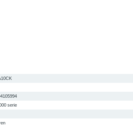
A10CK
94105994
00 serie
ven