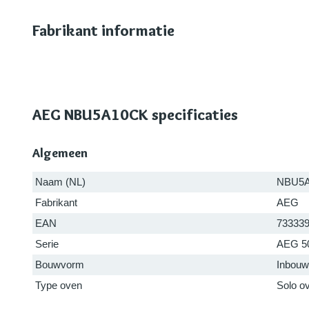
Fabrikant informatie
AEG NBU5A10CK specificaties
Algemeen
Naam (NL)
NBU5
Fabrikant
AEG
EAN
73333
Serie
AEG 50
Bouwvorm
Inbouw
Type oven
Solo o