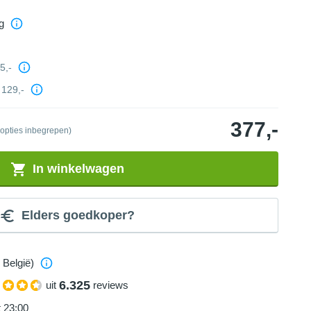
g
5,-
129,-
377,-
 opties inbegrepen)
In winkelwagen
Elders goedkoper?
 België)
6.325
uit
reviews
t 23:00