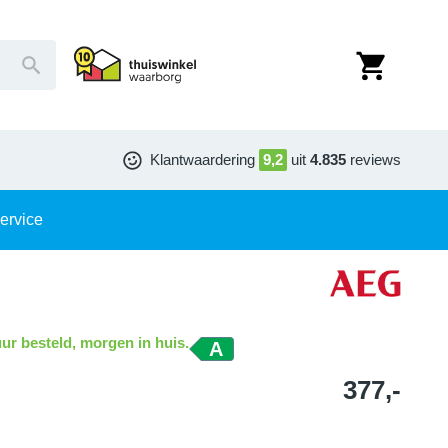
Klantwaardering
9,2
uit
4.835
reviews
ervice
ur besteld, morgen in huis.
A
377,-