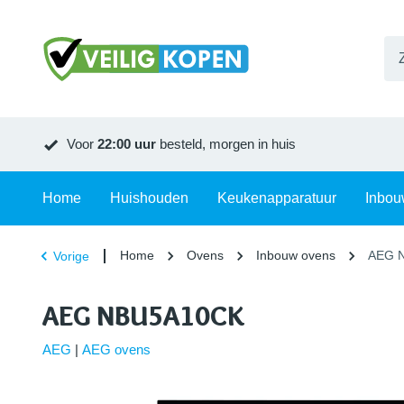
Voor
22:00 uur
besteld, morgen in huis
Home
Huishouden
Keukenapparatuur
Inbou
Home
Ovens
Inbouw ovens
AEG 
Vorige
AEG NBU5A10CK
AEG
|
AEG ovens