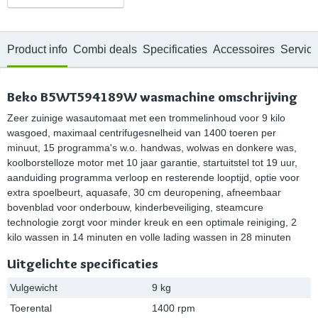
Product info
Combi deals
Specificaties
Accessoires
Servic
Beko B5WT594189W wasmachine omschrijving
Zeer zuinige wasautomaat met een trommelinhoud voor 9 kilo
wasgoed, maximaal centrifugesnelheid van 1400 toeren per
minuut, 15 programma's w.o. handwas, wolwas en donkere was,
koolborstelloze motor met 10 jaar garantie, startuitstel tot 19 uur,
aanduiding programma verloop en resterende looptijd, optie voor
extra spoelbeurt, aquasafe, 30 cm deuropening, afneembaar
bovenblad voor onderbouw, kinderbeveiliging, steamcure
technologie zorgt voor minder kreuk en een optimale reiniging, 2
kilo wassen in 14 minuten en volle lading wassen in 28 minuten
Uitgelichte specificaties
Vulgewicht
9 kg
Toerental
1400 rpm