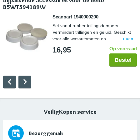
Bijpassende accessoires voor de Beko
B5WT594189W
Scanpart 1940000200
Set van 4 rubber trillingsdempers.
Vermindert trillingen en geluid. Geschikt
meer...
voor alle wasautomaten en
droogautomaten. Eenvoudig te plaatsen
16,95
Op voorraad
onder de voetjes van een huishoudelijk
apparaat.
Bestel
VeiligKopen service
Bezorggemak