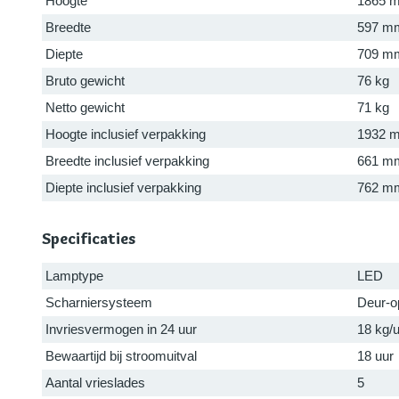
Hoogte
1865 
Breedte
597 m
Diepte
709 m
Bruto gewicht
76 kg
Netto gewicht
71 kg
Hoogte inclusief verpakking
1932 
Breedte inclusief verpakking
661 m
Diepte inclusief verpakking
762 m
Specificaties
Lamptype
LED
Scharniersysteem
Deur-o
Invriesvermogen in 24 uur
18 kg/
Bewaartijd bij stroomuitval
18 uur
Aantal vrieslades
5