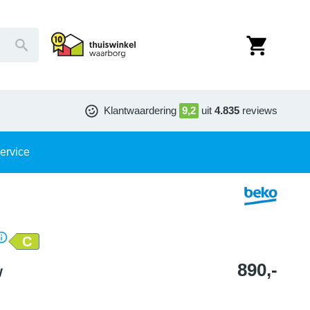
Klantwaardering
9,2
uit
4.835
reviews
ervice
C
890,-
W