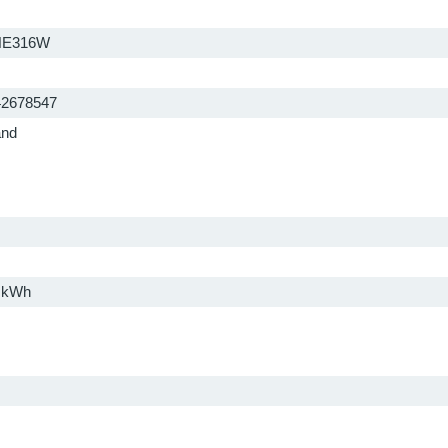
NE316W
42678547
and
 kWh