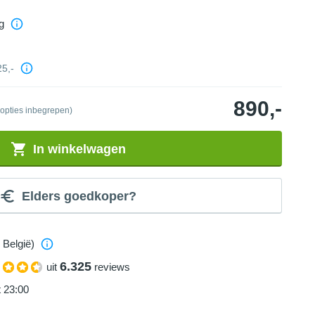
g
25,-
890,-
 opties inbegrepen)
In winkelwagen
Elders goedkoper?
 België)
6.325
uit
reviews
t 23:00