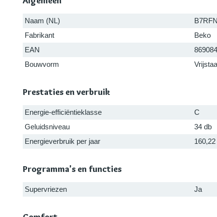
Algemeen
Naam (NL)
B7RF
Fabrikant
Beko
EAN
86908
Bouwvorm
Vrijsta
Prestaties en verbruik
Energie-efficiëntieklasse
C
Geluidsniveau
34 db
Energieverbruik per jaar
160,22
Programma's en functies
Supervriezen
Ja