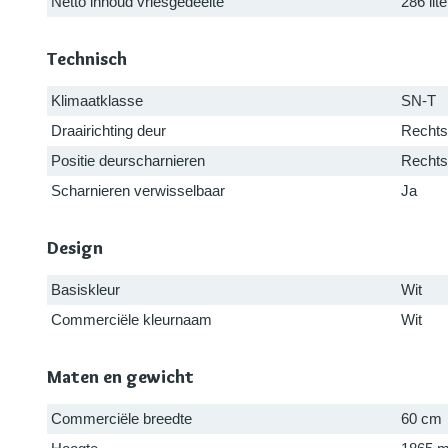
Netto inhoud vriesgedeelte
286 lite
Technisch
Klimaatklasse
SN-T
Draairichting deur
Rechts
Positie deurscharnieren
Rechts
Scharnieren verwisselbaar
Ja
Design
Basiskleur
Wit
Commerciële kleurnaam
Wit
Maten en gewicht
Commerciële breedte
60 cm