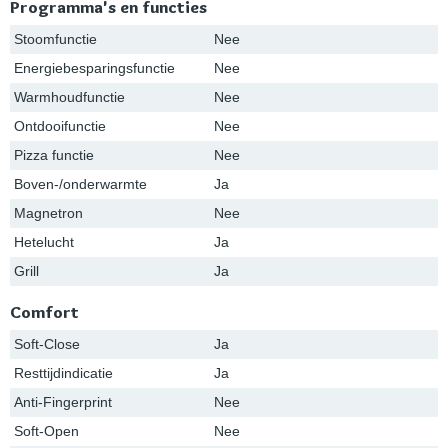
Programma's en functies
Stoomfunctie
Nee
Energiebesparingsfunctie
Nee
Warmhoudfunctie
Nee
Ontdooifunctie
Nee
Pizza functie
Nee
Boven-/onderwarmte
Ja
Magnetron
Nee
Hetelucht
Ja
Grill
Ja
Comfort
Soft-Close
Ja
Resttijdindicatie
Ja
Anti-Fingerprint
Nee
Soft-Open
Nee