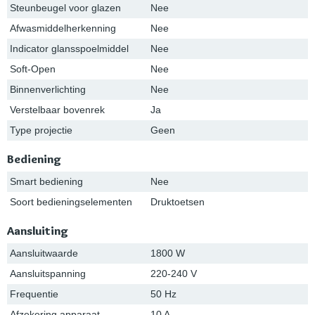
Steunbeugel voor glazen
Nee
Afwasmiddelherkenning
Nee
Indicator glansspoelmiddel
Nee
Soft-Open
Nee
Binnenverlichting
Nee
Verstelbaar bovenrek
Ja
Type projectie
Geen
Bediening
Smart bediening
Nee
Soort bedieningselementen
Druktoetsen
Aansluiting
Aansluitwaarde
1800 W
Aansluitspanning
220-240 V
Frequentie
50 Hz
Afzekering apparaat
10 A