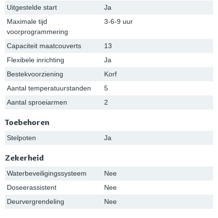
Uitgestelde start
Ja
Maximale tijd
3-6-9 uur
voorprogrammering
Capaciteit maatcouverts
13
Flexibele inrichting
Ja
Bestekvoorziening
Korf
Aantal temperatuurstanden
5
Aantal sproeiarmen
2
Toebehoren
Stelpoten
Ja
Zekerheid
Waterbeveiligingssysteem
Nee
Doseerassistent
Nee
Deurvergrendeling
Nee