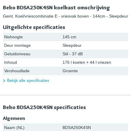
Beko BDSA250K4SN koelkast omschrijving
Geint. Koel/vriescombinatie E - vriesvak boven - 144cm - Sleepdeur
Uitgelichte specificaties
Nishoogte
145 cm
Deur montage
Sleepdeur
Geluidsniveau
Stil - 37 dB
Inhoud
176 l koelen + 44 l vriezen
Vershoudlade
Groente
Bekijk alle specificaties
Beko BDSA250K4SN specificaties
Algemeen
Naam (NL)
BDSA250K4SN