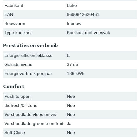
Fabrikant
Beko
EAN
8690842620461
Bouwvorm
Inbouw
Type koelkast
Koelkast met vriesvak
Prestaties en verbruik
Energie-efficiëntieklasse
E
Geluidsniveau
37 db
Energieverbruik per jaar
186 kWh
Comfort
Push to open
Nee
Biofresh/0°-zone
Nee
Vershoudlade vlees en vis
Nee
Vershoudlade groente en fruit
Ja
Soft-Close
Nee