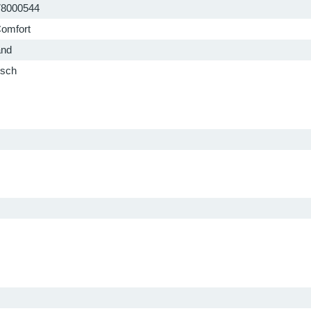
78000544
omfort
and
isch