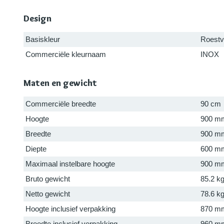
Design
Basiskleur
Roestvr
Commerciële kleurnaam
INOX
Maten en gewicht
Commerciële breedte
90 cm
Hoogte
900 m
Breedte
900 m
Diepte
600 m
Maximaal instelbare hoogte
900 m
Bruto gewicht
85.2 k
Netto gewicht
78.6 k
Hoogte inclusief verpakking
870 m
Breedte inclusief verpakking
960 m