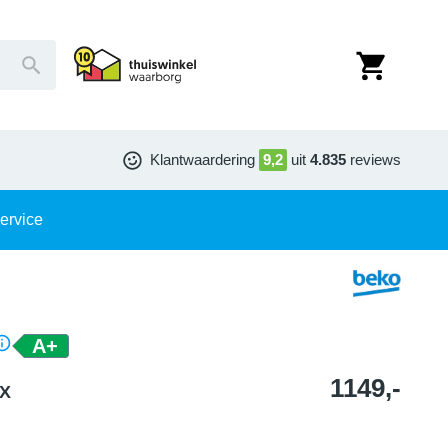
Klantwaardering
9,2
uit
4.835
reviews
ervice
A+
1149,-
EX