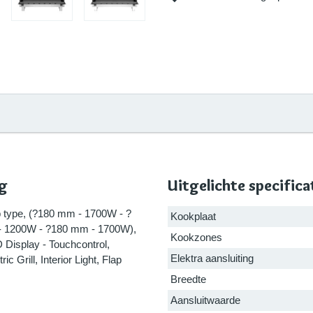
ng
Uitgelichte specifica
b type, (?180 mm - 1700W - ?
Kookplaat
- 1200W - ?180 mm - 1700W),
Kookzones
D Display - Touchcontrol,
Elektra aansluiting
c Grill, Interior Light, Flap
Breedte
Aansluitwaarde