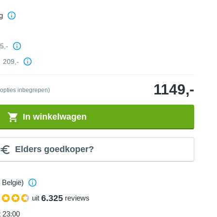
g
5,-
209,-
1149,-
 opties inbegrepen)
In winkelwagen
Elders goedkoper?
 België)
6.325
uit
reviews
t 23:00