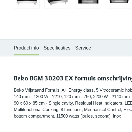
Product info
Specificaties
Service
Beko BGM 30203 EX fornuis omschrijvi
Beko Vrijstaand Fornuis, A+ Energy class, 5 Vitroceramic ho
140 mm - 1200 W - ?210, 120 mm - 750, 2200 W - ?140 mm 
90 x 60 x 85 cm - Single cavity, Residual Heat Indicators, LE
Multifunctional Cooking, 8 functions, Mechanical Control, Electri
bottom compartment, 11500 watts [joules, second], Inox