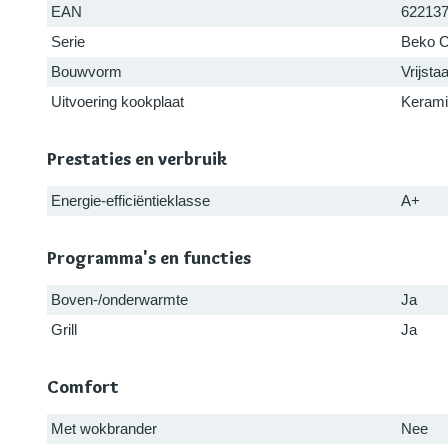
EAN
62213
Serie
Beko C
Bouwvorm
Vrijsta
Uitvoering kookplaat
Keram
Prestaties en verbruik
Energie-efficiëntieklasse
A+
Programma's en functies
Boven-/onderwarmte
Ja
Grill
Ja
Comfort
Met wokbrander
Nee