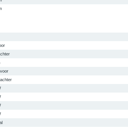
m
oor
Achter
n
voor
achter
W
W
W
W
al