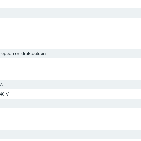
noppen en druktoetsen
 W
240 V
r