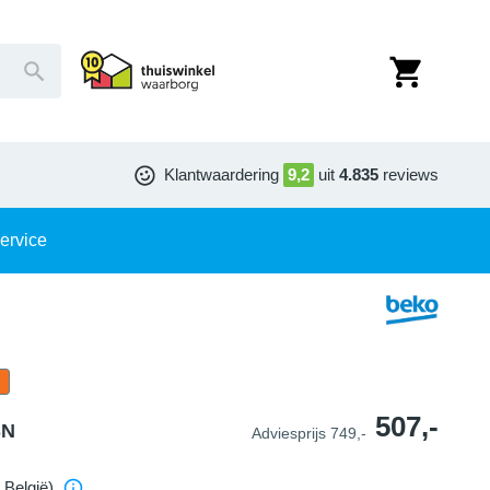
Klantwaardering
9,2
uit
4.835
reviews
ervice
507,-
SN
Adviesprijs
749,-
 België)