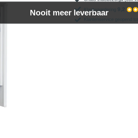
9,2
Klantwaardering
Nooit meer leverbaar
Klantenservice geopend to