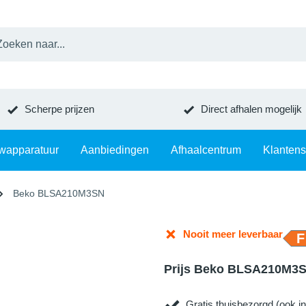
Scherpe prijzen
Direct afhalen mogelijk
wapparatuur
Aanbiedingen
Afhaalcentrum
Klantens
Beko BLSA210M3SN
Nooit meer leverbaar
F
Prijs Beko BLSA210M3
Gratis thuisbezorgd (ook in