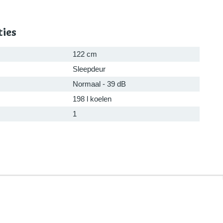
ties
122 cm
Sleepdeur
Normaal - 39 dB
198 l koelen
1