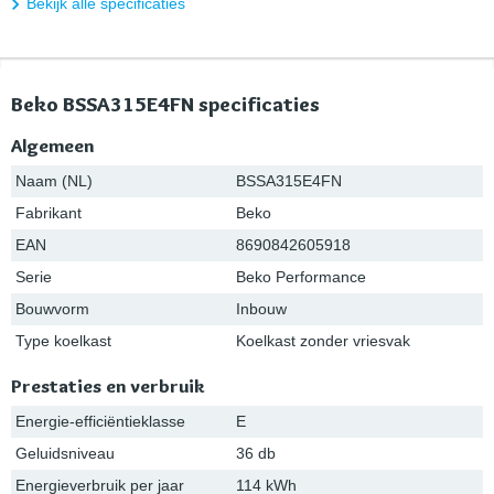
Bekijk alle specificaties
Beko BSSA315E4FN specificaties
Algemeen
Naam (NL)
BSSA315E4FN
Fabrikant
Beko
EAN
8690842605918
Serie
Beko Performance
Bouwvorm
Inbouw
Type koelkast
Koelkast zonder vriesvak
Prestaties en verbruik
Energie-efficiëntieklasse
E
Geluidsniveau
36 db
Energieverbruik per jaar
114 kWh