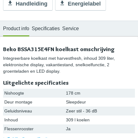
Handleiding
Energielabel
Product info
Specificaties
Service
Beko BSSA315E4FN koelkast omschrijving
Integreerbare koelkast met harvestfresh, inhoud 309 liter,
elektronische display, vakantiestand, snelkoelfunctie, 2
groenteladen en LED display.
Uitgelichte specificaties
Nishoogte
178 cm
Deur montage
Sleepdeur
Geluidsniveau
Zeer stil - 36 dB
Inhoud
309 l koelen
Flessenrooster
Ja