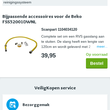
reinigingssysteem
Bijpassende accessoires voor de Beko
FSS52001DWNL
Scanpart 1104034120
Complete set om een RVS gasslang aan
te sluiten. De slang heeft een lengte van
meer...
120cm en wordt geleverd met 2
koppelstukken zodat deze in elke situatie
39,95
Op voorraad
aangesloten kan worden. De tape wordt
gebruikt om de schroefdraadverbinding
Bestel
veilig af te sluiten. De gehele set is Gastec
gekeurd.
VeiligKopen service
Bezorggemak