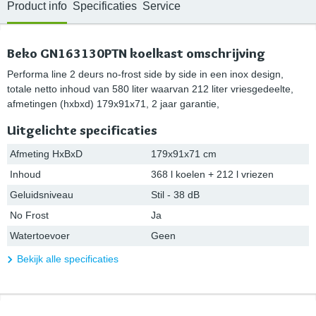
Product info
Specificaties
Service
Beko GN163130PTN koelkast omschrijving
Performa line 2 deurs no-frost side by side in een inox design,
totale netto inhoud van 580 liter waarvan 212 liter vriesgedeelte,
afmetingen (hxbxd) 179x91x71, 2 jaar garantie,
Uitgelichte specificaties
Afmeting HxBxD
179x91x71 cm
Inhoud
368 l koelen + 212 l vriezen
Geluidsniveau
Stil - 38 dB
No Frost
Ja
Watertoevoer
Geen
Bekijk alle specificaties