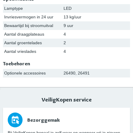
Lamptype
LED
Invriesvermogen in 24 uur
13 kg/uur
Bewaartijd bij stroomuitval
9 uur
Aantal draagplateaus
4
Aantal groentelades
2
Aantal vrieslades
4
Toebehoren
Optionele accessoires
26490, 26491
VeiligKopen service
Bezorggemak
Bij VeiligKopen bepaal je zelf waar en wanneer wij je nieuwe