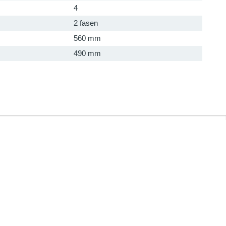
4
2 fasen
560 mm
490 mm