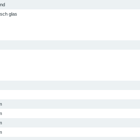
end
sch glas
m
m
m
m