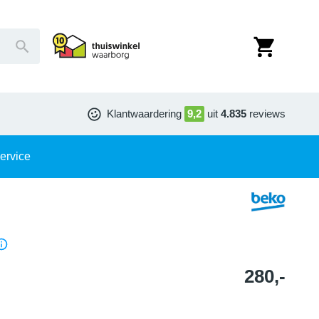
Klantwaardering
9,2
uit
4.835
reviews
ervice
280,-