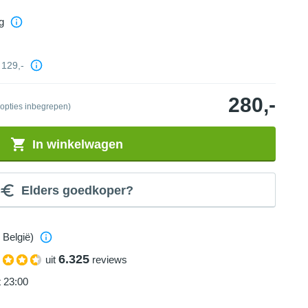
g
129,-
280,-
 opties inbegrepen)
In winkelwagen
Elders goedkoper?
 België)
6.325
uit
reviews
t 23:00