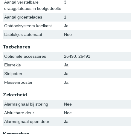
Aantal verstelbare
3
draagplateaus in koelgedeelte
Aantal groentelades
1
Ontdooisysteem koelkast
Ja
IJsblokjes-automaat
Nee
Toebehoren
Optionele accessoires
26490, 26491
Eierrekje
Ja
Stelpoten
Ja
Flessenrooster
Ja
Zekerheid
Alarmsignaal bij storing
Nee
Afsluitbare deur
Nee
Alarmsignaal open deur
Ja
Kenmerken