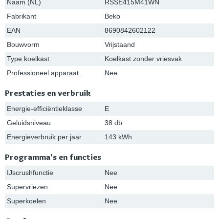
Naam (NL)
RSSE415M41WN
Fabrikant
Beko
EAN
8690842602122
Bouwvorm
Vrijstaand
Type koelkast
Koelkast zonder vriesvak
Professioneel apparaat
Nee
Prestaties en verbruik
Energie-efficiëntieklasse
E
Geluidsniveau
38 db
Energieverbruik per jaar
143 kWh
Programma's en functies
IJscrushfunctie
Nee
Supervriezen
Nee
Superkoelen
Nee