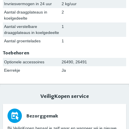
Invriesvermogen in 24 uur
2 kg/uur
Aantal draagplateaus in
2
koelgedeelte
Aantal verstelbare
1
draagplateaus in koelgedeelte
Aantal groentelades
1
Toebehoren
Optionele accessoires
26490, 26491
Eierrekje
Ja
VeiligKopen service
Bezorggemak
Bij VeiligKopen bepaal je zelf waar en wanneer wij je nieuwe