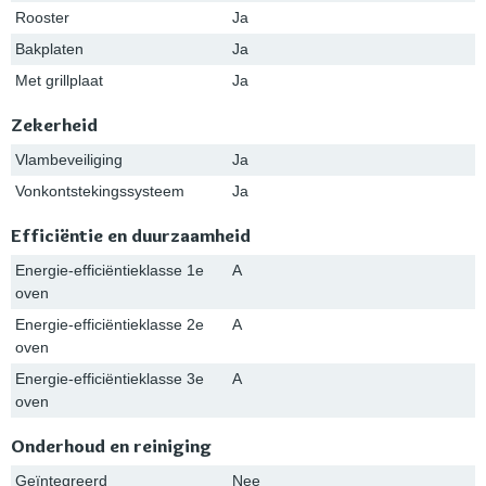
Rooster
Ja
Bakplaten
Ja
Met grillplaat
Ja
Zekerheid
Vlambeveiliging
Ja
Vonkontstekingssysteem
Ja
Efficiëntie en duurzaamheid
Energie-efficiëntieklasse 1e
A
oven
Energie-efficiëntieklasse 2e
A
oven
Energie-efficiëntieklasse 3e
A
oven
Onderhoud en reiniging
Geïntegreerd
Nee