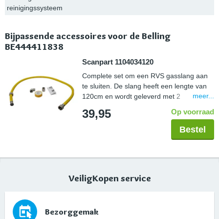
reinigingssysteem
Bijpassende accessoires voor de Belling
BE444411838
Scanpart 1104034120
Complete set om een RVS gasslang aan
te sluiten. De slang heeft een lengte van
meer...
120cm en wordt geleverd met 2
koppelstukken zodat deze in elke situatie
39,95
Op voorraad
aangesloten kan worden. De tape wordt
gebruikt om de schroefdraadverbinding
Bestel
veilig af te sluiten. De gehele set is Gastec
gekeurd.
VeiligKopen service
Bezorggemak