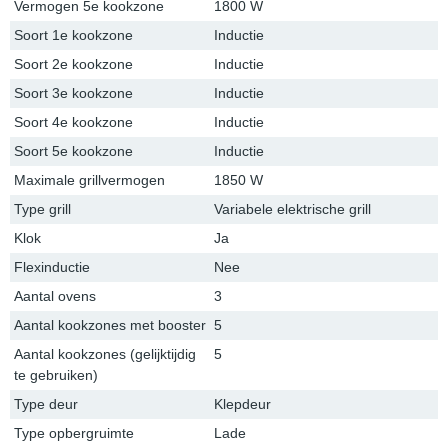
Vermogen 5e kookzone
1800 W
Soort 1e kookzone
Inductie
Soort 2e kookzone
Inductie
Soort 3e kookzone
Inductie
Soort 4e kookzone
Inductie
Soort 5e kookzone
Inductie
Maximale grillvermogen
1850 W
Type grill
Variabele elektrische grill
Klok
Ja
Flexinductie
Nee
Aantal ovens
3
Aantal kookzones met booster
5
Aantal kookzones (gelijktijdig
5
te gebruiken)
Type deur
Klepdeur
Type opbergruimte
Lade