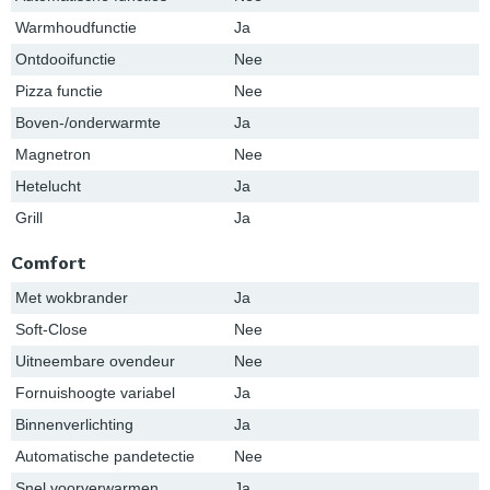
Warmhoudfunctie
Ja
Ontdooifunctie
Nee
Pizza functie
Nee
Boven-/onderwarmte
Ja
Magnetron
Nee
Hetelucht
Ja
Grill
Ja
Comfort
Met wokbrander
Ja
Soft-Close
Nee
Uitneembare ovendeur
Nee
Fornuishoogte variabel
Ja
Binnenverlichting
Ja
Automatische pandetectie
Nee
Snel voorverwarmen
Ja