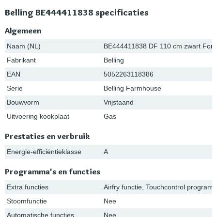
Belling BE444411838 specificaties
Algemeen
Naam (NL)
BE444411838 DF 110 cm zwart Forn
Fabrikant
Belling
EAN
5052263118386
Serie
Belling Farmhouse
Bouwvorm
Vrijstaand
Uitvoering kookplaat
Gas
Prestaties en verbruik
Energie-efficiëntieklasse
A
Programma's en functies
Extra functies
Airfry functie, Touchcontrol progra
Stoomfunctie
Nee
Automatische functies
Nee