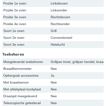
Positie 1e oven
Linksboven
Positie 2e oven
Linksonder
Positie 3e oven
Rechtsboven
Positie 4e oven
Rechtsonder
Soort 1e oven
Grill
Soort 2e oven
Conventioneel
Soort 3e oven
Hetelucht
Toebehoren
Meegeleverde toebehoren
Grillpan trivet, grillpan hendel, braad
Braadthermometer
Nee
Opbergvak accessoires
Ja
Met braadsensor
Nee
Met afdekplaat kookplaat
Nee
Draaispit meegeleverd
Nee
Telescopische geleiderail
Nee