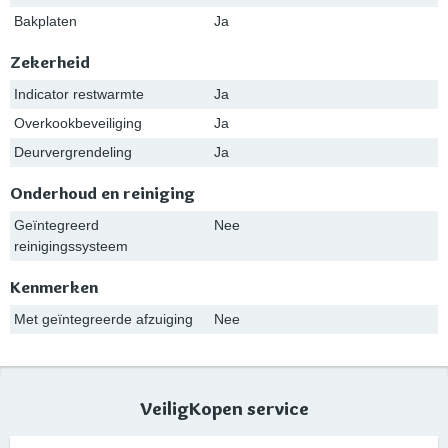
Bakplaten
Ja
Zekerheid
Indicator restwarmte
Ja
Overkookbeveiliging
Ja
Deurvergrendeling
Ja
Onderhoud en reiniging
Geïntegreerd
Nee
reinigingssysteem
Kenmerken
Met geïntegreerde afzuiging
Nee
VeiligKopen service