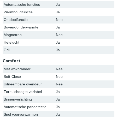
Automatische functies
Ja
Warmhoudfunctie
Ja
Ontdooifunctie
Nee
Boven-/onderwarmte
Ja
Magnetron
Nee
Hetelucht
Ja
Grill
Ja
Comfort
Met wokbrander
Nee
Soft-Close
Nee
Uitneembare ovendeur
Nee
Fornuishoogte variabel
Ja
Binnenverlichting
Ja
Automatische pandetectie
Ja
Snel voorverwarmen
Ja