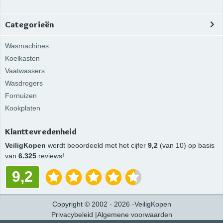
Categorieën
Wasmachines
Koelkasten
Vaatwassers
Wasdrogers
Fornuizen
Kookplaten
Klanttevredenheid
VeiligKopen
wordt beoordeeld met het cijfer
9,2
(van 10) op basis
van
6.325
reviews!
9,2
Copyright
©
2002 -
2026
-
VeiligKopen
Privacybeleid
|
Algemene voorwaarden