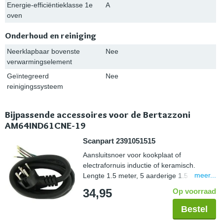
Energie-efficiëntieklasse 1e
A
oven
Onderhoud en reiniging
Neerklapbaar bovenste
Nee
verwarmingselement
Geïntegreerd
Nee
reinigingssysteem
Bijpassende accessoires voor de Bertazzoni
AM64IND61CNE-19
Scanpart 2391051515
Aansluitsnoer voor kookplaat of
electrafornuis inductie of keramisch.
meer...
Lengte 1.5 meter, 5 aarderige 1.5 mm2,
aangegoten perilexstekker
34,95
Op voorraad
Bestel