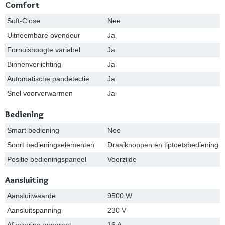
Comfort
Soft-Close
Nee
Uitneembare ovendeur
Ja
Fornuishoogte variabel
Ja
Binnenverlichting
Ja
Automatische pandetectie
Ja
Snel voorverwarmen
Ja
Bediening
Smart bediening
Nee
Soort bedieningselementen
Draaiknoppen en tiptoetsbediening
Positie bedieningspaneel
Voorzijde
Aansluiting
Aansluitwaarde
9500 W
Aansluitspanning
230 V
Afzekering apparaat
16 A