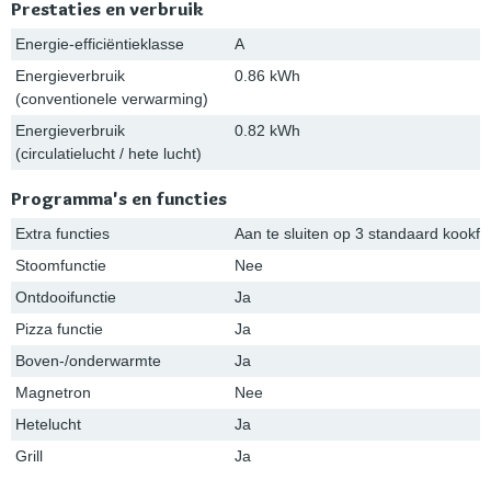
Prestaties en verbruik
Energie-efficiëntieklasse
A
Energieverbruik
0.86 kWh
(conventionele verwarming)
Energieverbruik
0.82 kWh
(circulatielucht / hete lucht)
Programma's en functies
Extra functies
Aan te sluiten op 3 standaard kookf
Stoomfunctie
Nee
Ontdooifunctie
Ja
Pizza functie
Ja
Boven-/onderwarmte
Ja
Magnetron
Nee
Hetelucht
Ja
Grill
Ja