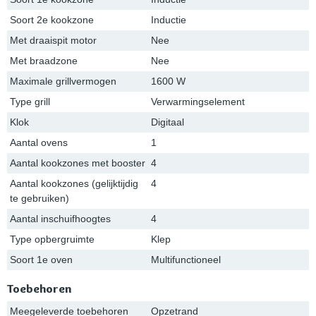
Soort 2e kookzone
Inductie
Met draaispit motor
Nee
Met braadzone
Nee
Maximale grillvermogen
1600 W
Type grill
Verwarmingselement
Klok
Digitaal
Aantal ovens
1
Aantal kookzones met booster
4
Aantal kookzones (gelijktijdig
4
te gebruiken)
Aantal inschuifhoogtes
4
Type opbergruimte
Klep
Soort 1e oven
Multifunctioneel
Toebehoren
Meegeleverde toebehoren
Opzetrand