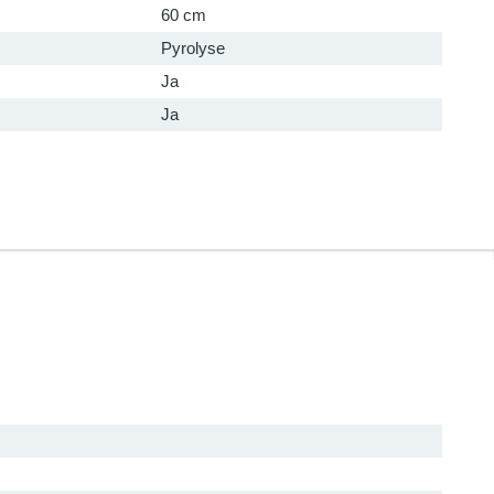
60 cm
Pyrolyse
Ja
Ja