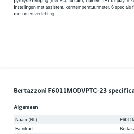
pyrolyse reiniging (met Eco functie), Tiptoets TFT display, 5
instellingen met assistent, kerntemperatuurmeter, 6 speciale f
motion en verlichting.
Bertazzoni F6011MODVPTC-23 specifica
Algemeen
Naam (NL)
F601
Fabrikant
Bertaz