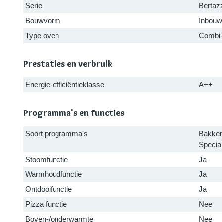
Serie
Bertaz
Bouwvorm
Inbouw
Type oven
Combi
Prestaties en verbruik
Energie-efficiëntieklasse
A++
Programma's en functies
Soort programma's
Bakken
Special
Stoomfunctie
Ja
Warmhoudfunctie
Ja
Ontdooifunctie
Ja
Pizza functie
Nee
Boven-/onderwarmte
Nee