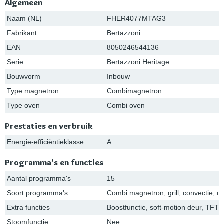
Algemeen
Naam (NL)
FHER4077MTAG3
Fabrikant
Bertazzoni
EAN
8050246544136
Serie
Bertazzoni Heritage
Bouwvorm
Inbouw
Type magnetron
Combimagnetron
Type oven
Combi oven
Prestaties en verbruik
Energie-efficiëntieklasse
A
Programma's en functies
Aantal programma's
15
Soort programma's
Combi magnetron, grill, convectie, o
Extra functies
Boostfunctie, soft-motion deur, TFT 
Stoomfunctie
Nee