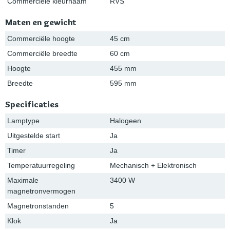
Commerciële kleurnaam
RVS
Maten en gewicht
Commerciële hoogte
45 cm
Commerciële breedte
60 cm
Hoogte
455 mm
Breedte
595 mm
Specificaties
Lamptype
Halogeen
Uitgestelde start
Ja
Timer
Ja
Temperatuurregeling
Mechanisch + Elektronisch
Maximale
3400 W
magnetronvermogen
Magnetronstanden
5
Klok
Ja