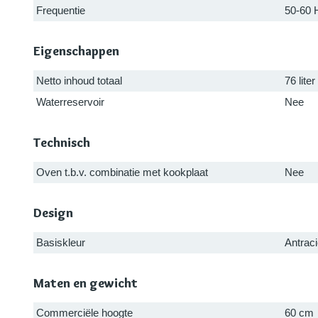
Frequentie
50-60 
Eigenschappen
Netto inhoud totaal
76 liter
Waterreservoir
Nee
Technisch
Oven t.b.v. combinatie met kookplaat
Nee
Design
Basiskleur
Antraci
Maten en gewicht
Commerciële hoogte
60 cm