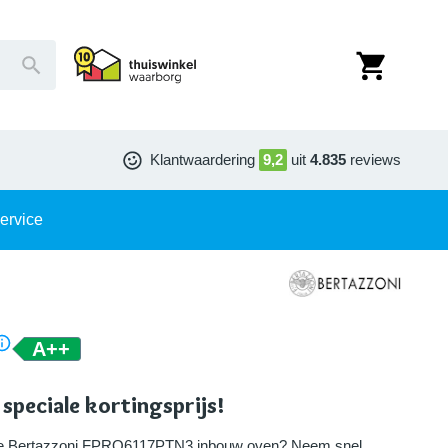
Klantwaardering
9,2
uit
4.835
reviews
ervice
A++
 speciale kortingsprijs!
eze Bertazzoni FPRO6117PTN3 inbouw oven? Neem snel