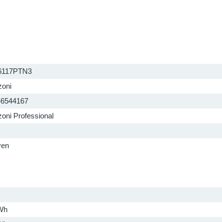
117PTN3
zoni
46544167
zoni Professional
ven
Wh