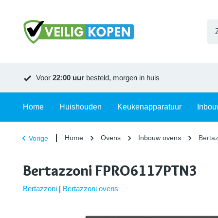
Voor
22:00 uur
besteld, morgen in huis
Home
Huishouden
Keukenapparatuur
Inbou
Home
Ovens
Inbouw ovens
Berta
Vorige
Bertazzoni FPRO6117PTN3
Bertazzoni
|
Bertazzoni ovens