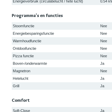
Energieverbruik (circulatielucht / hete lucht)
0.54 k
Programma's en functies
Stoomfunctie
Nee
Energiebesparingsfunctie
Nee
Warmhoudfunctie
Nee
Ontdooifunctie
Nee
Pizza functie
Nee
Boven-/onderwarmte
Ja
Magnetron
Nee
Hetelucht
Ja
Grill
Ja
Comfort
Soft-Close
Ja