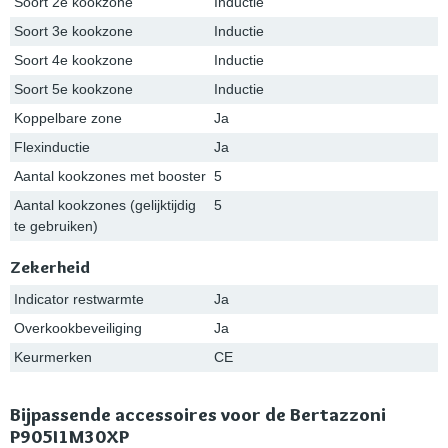
Soort 2e kookzone
Inductie
Soort 3e kookzone
Inductie
Soort 4e kookzone
Inductie
Soort 5e kookzone
Inductie
Koppelbare zone
Ja
Flexinductie
Ja
Aantal kookzones met booster
5
Aantal kookzones (gelijktijdig
5
te gebruiken)
Zekerheid
Indicator restwarmte
Ja
Overkookbeveiliging
Ja
Keurmerken
CE
Bijpassende accessoires voor de Bertazzoni
P905I1M30XP