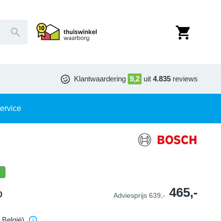
Klantwaardering
9,2
uit
4.835
reviews
ervice
465,-
0
Adviesprijs
639,-
 België)