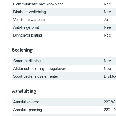
Communicatie met kookplaat
Nee
Dimbare verlichting
Nee
Vetfilter uitwasbaar
Ja
Anti-Fingerprint
Nee
Binnenverlichting
Nee
Bediening
Smart bediening
Nee
Afstandsbediening meegeleverd
Nee
Soort bedieningselementen
Drukto
Aansluiting
Aansluitwaarde
220 W
Aansluitspanning
220-24