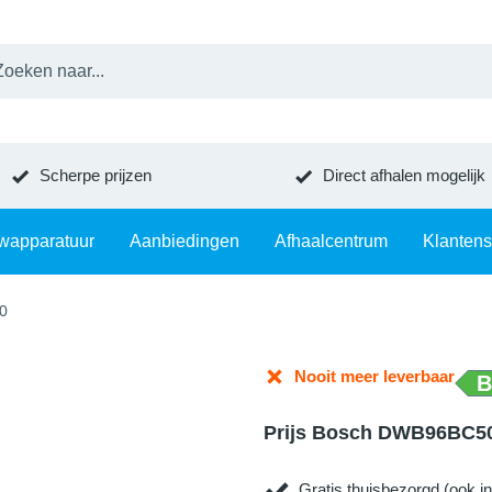
Scherpe prijzen
Direct afhalen mogelijk
wapparatuur
Aanbiedingen
Afhaalcentrum
Klantens
0
Nooit meer leverbaar
B
Prijs Bosch DWB96BC5
Gratis thuisbezorgd (ook in