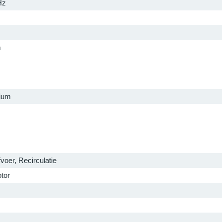
Hz
m
ium
voer, Recirculatie
tor