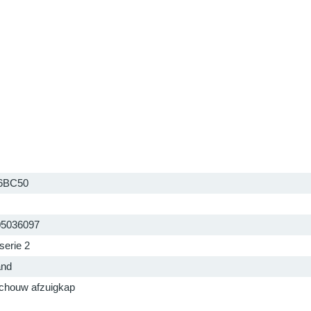
6BC50
05036097
serie 2
and
houw afzuigkap