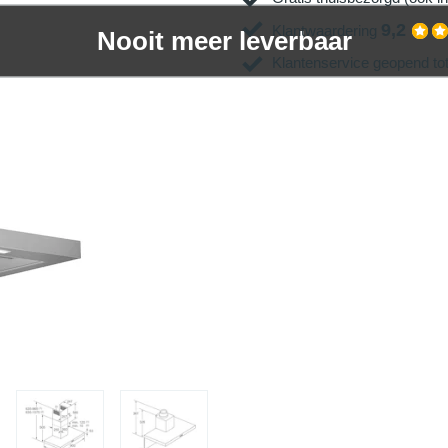
9,2
Klantwaardering
Nooit meer leverbaar
Klantenservice geopend to