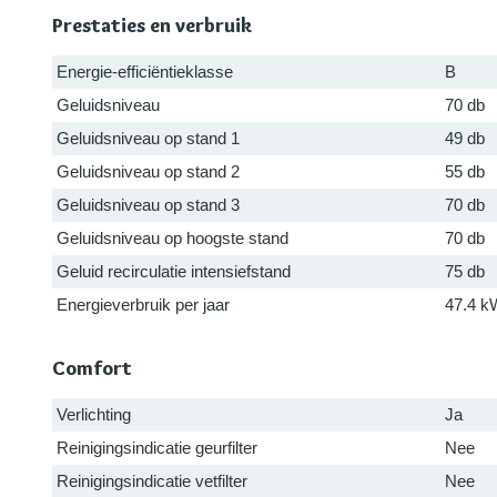
Prestaties en verbruik
Energie-efficiëntieklasse
B
Geluidsniveau
70 db
Geluidsniveau op stand 1
49 db
Geluidsniveau op stand 2
55 db
Geluidsniveau op stand 3
70 db
Geluidsniveau op hoogste stand
70 db
Geluid recirculatie intensiefstand
75 db
Energieverbruik per jaar
47.4 k
Comfort
Verlichting
Ja
Reinigingsindicatie geurfilter
Nee
Reinigingsindicatie vetfilter
Nee