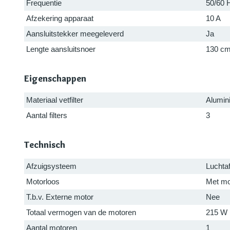
Frequentie
50/60 
Afzekering apparaat
10 A
Aansluitstekker meegeleverd
Ja
Lengte aansluitsnoer
130 c
Eigenschappen
Materiaal vetfilter
Alumin
Aantal filters
3
Technisch
Afzuigsysteem
Luchtaf
Motorloos
Met mo
T.b.v. Externe motor
Nee
Totaal vermogen van de motoren
215 W
Aantal motoren
1