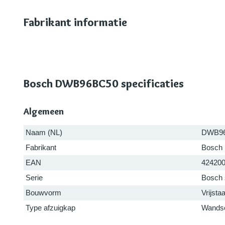
Fabrikant informatie
Bosch DWB96BC50 specificaties
Algemeen
Naam (NL)
DWB9
Fabrikant
Bosch
EAN
42420
Serie
Bosch 
Bouwvorm
Vrijsta
Type afzuigkap
Wandsc