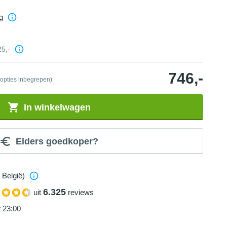
g
25,-
746,-
 opties inbegrepen)
In winkelwagen
Elders goedkoper?
 België)
6.325
uit
reviews
t 23:00