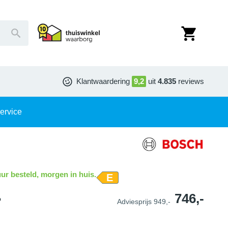
Klantwaardering
9,2
uit
4.835
reviews
ervice
ur besteld, morgen in huis.
E
746,-
P
Adviesprijs
949,-