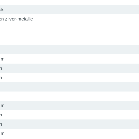
ok
en zilver-metallic
mm
m
m
g
g
mm
m
m
mm