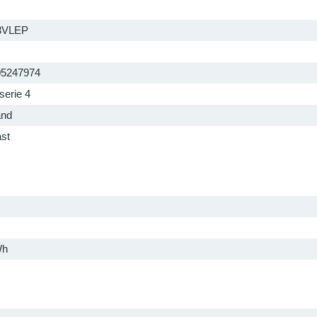
3VLEP
05247974
serie 4
and
ast
Wh