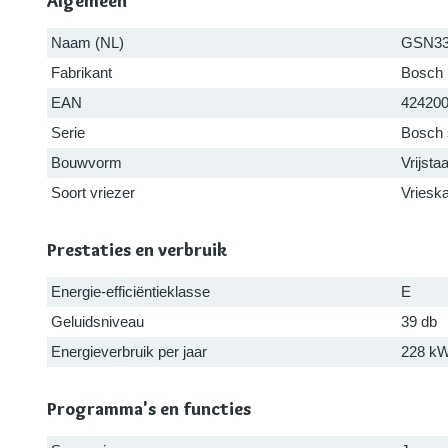
Algemeen
Naam (NL)
GSN3
Fabrikant
Bosch
EAN
42420
Serie
Bosch 
Bouwvorm
Vrijsta
Soort vriezer
Vriesk
Prestaties en verbruik
Energie-efficiëntieklasse
E
Geluidsniveau
39 db
Energieverbruik per jaar
228 k
Programma's en functies