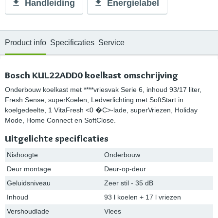
Handleiding
Energielabel
Product info
Specificaties
Service
Bosch KUL22ADD0 koelkast omschrijving
Onderbouw koelkast met ****vriesvak Serie 6, inhoud 93/17 liter,
Fresh Sense, superKoelen, Ledverlichting met SoftStart in
koelgedeelte, 1 VitaFresh <0 �C>-lade, superVriezen, Holiday
Mode, Home Connect en SoftClose.
Uitgelichte specificaties
Nishoogte
Onderbouw
Deur montage
Deur-op-deur
Geluidsniveau
Zeer stil - 35 dB
Inhoud
93 l koelen + 17 l vriezen
Vershoudlade
Vlees