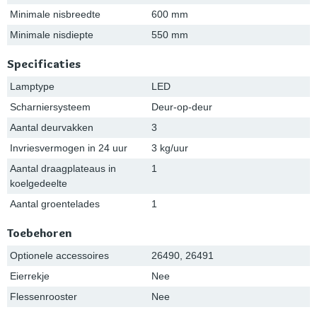
Minimale nisbreedte
600 mm
Minimale nisdiepte
550 mm
Specificaties
Lamptype
LED
Scharniersysteem
Deur-op-deur
Aantal deurvakken
3
Invriesvermogen in 24 uur
3 kg/uur
Aantal draagplateaus in
1
koelgedeelte
Aantal groentelades
1
Toebehoren
Optionele accessoires
26490, 26491
Eierrekje
Nee
Flessenrooster
Nee