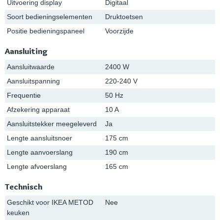
Uitvoering display
Digitaal
Soort bedieningselementen
Druktoetsen
Positie bedieningspaneel
Voorzijde
Aansluiting
Aansluitwaarde
2400 W
Aansluitspanning
220-240 V
Frequentie
50 Hz
Afzekering apparaat
10 A
Aansluitstekker meegeleverd
Ja
Lengte aansluitsnoer
175 cm
Lengte aanvoerslang
190 cm
Lengte afvoerslang
165 cm
Technisch
Geschikt voor IKEA METOD
Nee
keuken