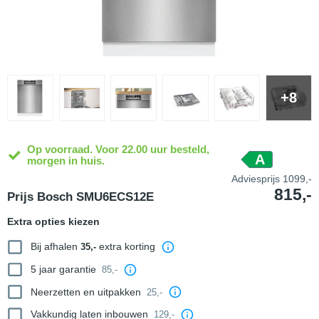
+8
Op voorraad. Voor 22.00 uur besteld,
A
morgen in huis.
Adviesprijs
1099,-
815,-
Prijs Bosch SMU6ECS12E
Extra opties kiezen
Bij afhalen
extra korting
35,-
5 jaar garantie
85,-
Neerzetten en uitpakken
25,-
Vakkundig laten inbouwen
129,-