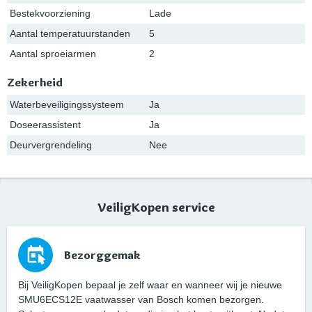
Bestekvoorziening
Lade
Aantal temperatuurstanden
5
Aantal sproeiarmen
2
Zekerheid
Waterbeveiligingssysteem
Ja
Doseerassistent
Ja
Deurvergrendeling
Nee
VeiligKopen service
Bezorggemak
Bij VeiligKopen bepaal je zelf waar en wanneer wij je nieuwe
SMU6ECS12E vaatwasser van Bosch komen bezorgen.