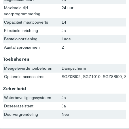
Maximale tijd
24 uur
voorprogrammering
Capaciteit maatcouverts
14
Flexibele inrichting
Ja
Bestekvoorziening
Lade
Aantal sproeiarmen
2
Toebehoren
Meegeleverde toebehoren
Dampscherm
Optionele accessoires
SGZ0BI02, SGZ1010, SGZ8BI00, 
Zekerheid
Waterbeveiligingssysteem
Ja
Doseerassistent
Ja
Deurvergrendeling
Nee