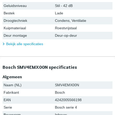
Geluidsniveau
Stil - 42 dB
Bestek
Lade
Droogtechniek
Condens, Ventilatie
Kuipmateriaal
Roestvrijstaal
Deur montage
Deur-op-deur
Bekijk alle specificaties
Bosch SMV4EMX00N specificaties
Algemeen
Naam (NL)
SMV4EMX00N
Fabrikant
Bosch
EAN
4242005566198
Serie
Bosch serie 4
Bouwvorm
Inbouw