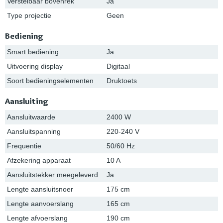
Verstelbaar bovenrek
Ja
Type projectie
Geen
Bediening
Smart bediening
Ja
Uitvoering display
Digitaal
Soort bedieningselementen
Druktoets
Aansluiting
Aansluitwaarde
2400 W
Aansluitspanning
220-240 V
Frequentie
50/60 Hz
Afzekering apparaat
10 A
Aansluitstekker meegeleverd
Ja
Lengte aansluitsnoer
175 cm
Lengte aanvoerslang
165 cm
Lengte afvoerslang
190 cm