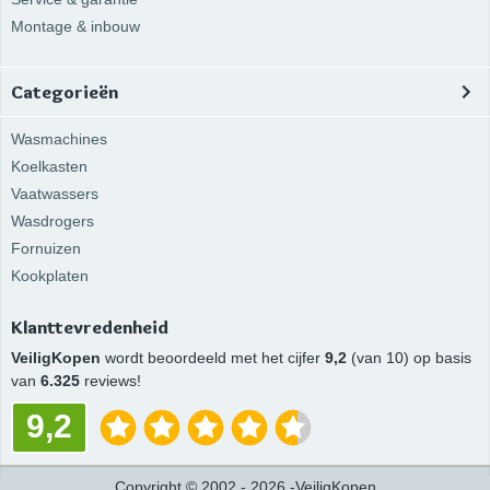
Montage & inbouw
Categorieën
Wasmachines
Koelkasten
Vaatwassers
Wasdrogers
Fornuizen
Kookplaten
Klanttevredenheid
VeiligKopen
wordt beoordeeld met het cijfer
9,2
(van 10) op basis
van
6.325
reviews!
9,2
Copyright
©
2002 -
2026
-
VeiligKopen