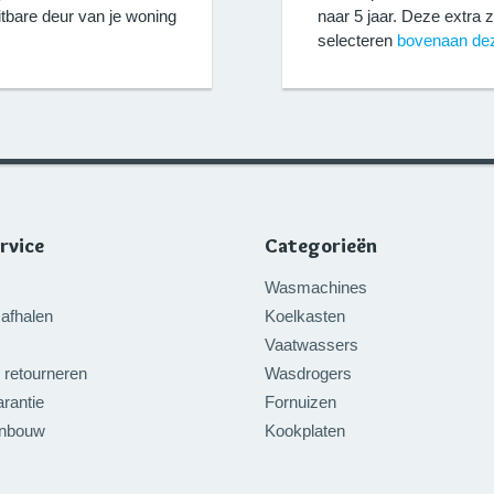
itbare deur van je woning
naar 5 jaar. Deze extra 
selecteren
bovenaan de
rvice
Categorieën
Wasmachines
afhalen
Koelkasten
Vaatwassers
 retourneren
Wasdrogers
rantie
Fornuizen
inbouw
Kookplaten