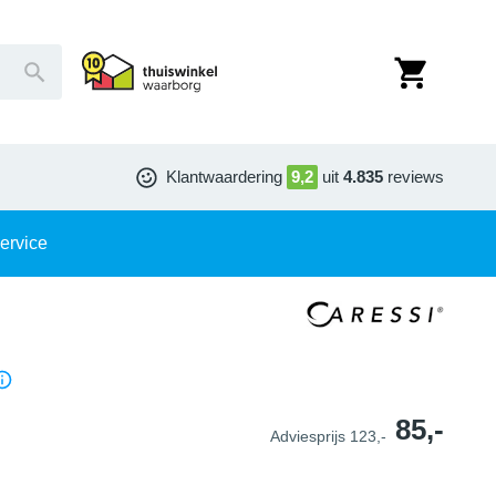
Klantwaardering
9,2
uit
4.835
reviews
ervice
85,-
Adviesprijs
123,-