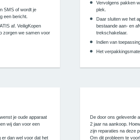
Vervolgens pakken w
en SMS of wordt je
plek.
g een bericht.
Daar sluiten we het 
TIS af. VeiligKopen
bestaande aan- en afv
 Zo zorgen we samen voor
trekschakelaar.
Indien van toepassing
Het verpakkingsmate
ewenst je oude apparaat
De door ons geleverde a
rgen wij dan voor een
2 jaar na aankoop. Hoew
zijn reparaties na deze p
 er dan wel voor dat het
Om dit probleem te voor