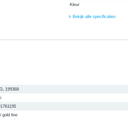
Kleur
Bekijk alle specificaties
G, 199368
i
91761195
 gold line