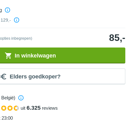
g
129,-
85,-
 opties inbegrepen)
In winkelwagen
Elders goedkoper?
 België)
6.325
uit
reviews
t 23:00