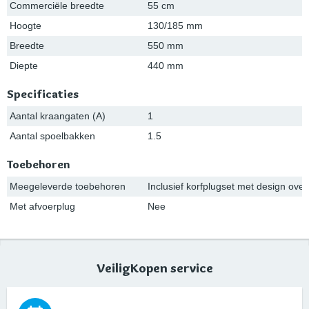
Commerciële breedte
55 cm
Hoogte
130/185 mm
Breedte
550 mm
Diepte
440 mm
Specificaties
Aantal kraangaten (A)
1
Aantal spoelbakken
1.5
Toebehoren
Meegeleverde toebehoren
Inclusief korfplugset met design ov
Met afvoerplug
Nee
VeiligKopen service