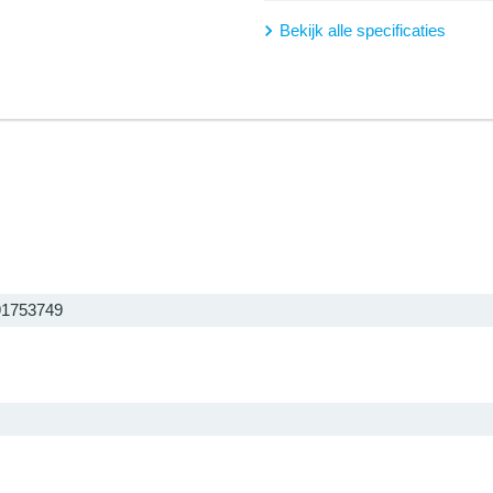
Bekijk alle specificaties
91753749