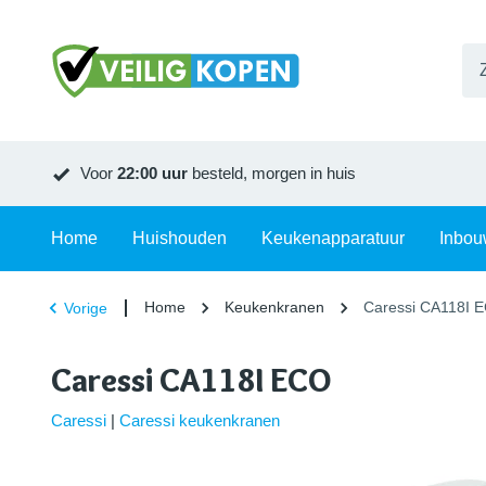
Voor
22:00 uur
besteld, morgen in huis
Home
Huishouden
Keukenapparatuur
Inbou
Home
Keukenkranen
Caressi CA118I 
Vorige
Caressi CA118I ECO
Caressi
|
Caressi keukenkranen