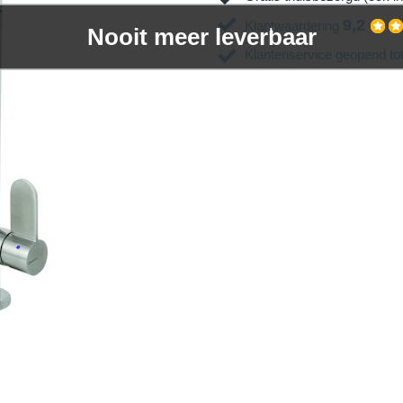
9,2
Klantwaardering
Nooit meer leverbaar
Klantenservice geopend to