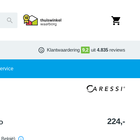
Klantwaardering
9,2
uit
4.835
reviews
ervice
224,-
CO
 België)