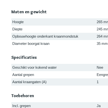
Maten en gewicht
Hoogte
265 m
Diepte
245 m
Opbouwhoogte onderkant kraanmondstuk
264 m
Diameter boorgat kraan
35 mm
Specificaties
Geschikt voor kokend water
Nee
Aantal grepen
Eengr
Aantal kraangaten (A)
1
Toebehoren
Incl. grepen
Ja