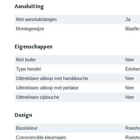
Aansluiting
Met aansluitslangen
Ja
Montagewijze
Blad/k
Eigenschappen
Met boiler
Nee
Type hendel
Eénhen
Uittrekbare uitloop met handdouche
Nee
Uittrekbare uitloop met perlator
Nee
Uittrekbare zijdouche
Nee
Design
Basiskleur
Roestvr
Commerciële kleurnaam
Roestvr