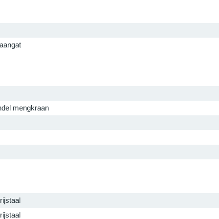
raangat
del mengkraan
ijstaal
ijstaal