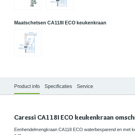
Maatschetsen CA118I ECO keukenkraan
Product info
Specificaties
Service
Caressi CA118I ECO keukenkraan omschr
Eenhendelmengkraan CA118 ECO waterbesparend en met ker