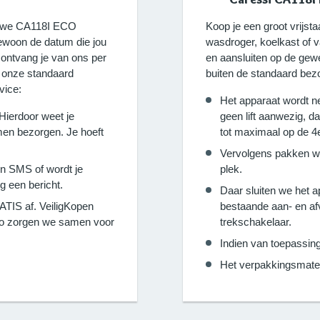
ieuwe CA118I ECO
Koop je een groot vrijs
woon de datum die jou
wasdroger, koelkast of 
 ontvang je van ons per
en aansluiten op de gewe
r onze standaard
buiten de standaard bezo
vice:
Het apparaat wordt n
 Hierdoor weet je
geen lift aanwezig, d
en bezorgen. Je hoeft
tot maximaal op de 4
Vervolgens pakken w
en SMS of wordt je
plek.
g een bericht.
Daar sluiten we het 
TIS af. VeiligKopen
bestaande aan- en afv
 Zo zorgen we samen voor
trekschakelaar.
Indien van toepassing
Het verpakkingsmate