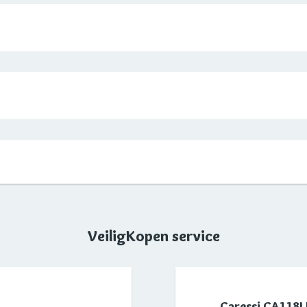
VeiligKopen service
Caressi CA118I 