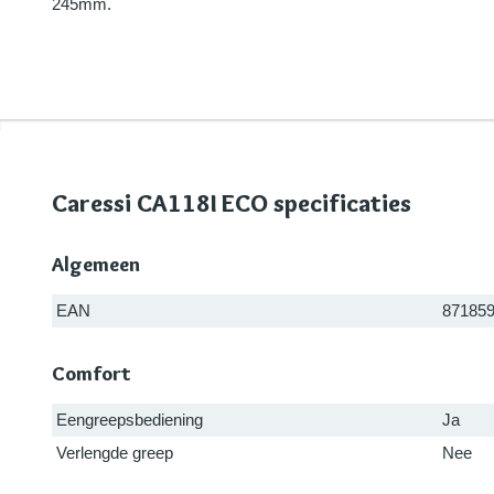
245mm.
Caressi CA118I ECO specificaties
Algemeen
EAN
87185
Comfort
Eengreepsbediening
Ja
Verlengde greep
Nee