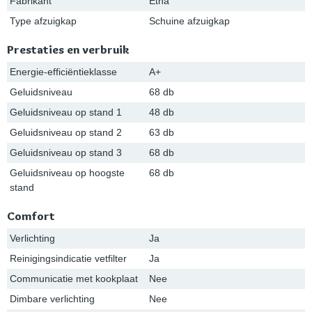
Fabrikant
Etna
Type afzuigkap
Schuine afzuigkap
Prestaties en verbruik
Energie-efficiëntieklasse
A+
Geluidsniveau
68 db
Geluidsniveau op stand 1
48 db
Geluidsniveau op stand 2
63 db
Geluidsniveau op stand 3
68 db
Geluidsniveau op hoogste
68 db
stand
Comfort
Verlichting
Ja
Reinigingsindicatie vetfilter
Ja
Communicatie met kookplaat
Nee
Dimbare verlichting
Nee