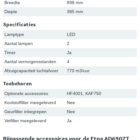
Breedte
898 mm
Diepte
385 mm
Specificaties
Lamptype
LED
Aantal lampen
2
Timer
Ja
Aantal vermogensstanden
4
Afzuigcapaciteit luchtafvoer
770 m3/uur
Toebehoren
Optionele accessoires
HF4001, KAF750
Koolstoffilter meegeleverd
Nee
Geurfilter inbegrepen
Nee
Vetfilter meegeleverd
Ja
Bijpassende accessoires voor de Etna AD690ZT