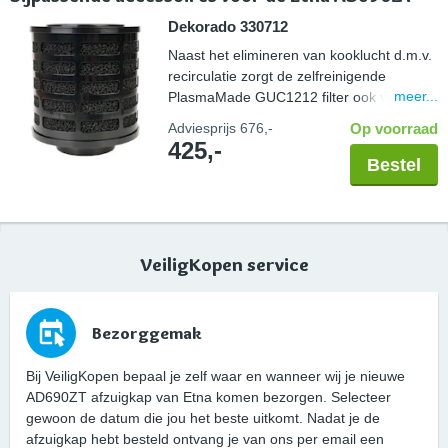
Dekorado 330712
Naast het elimineren van kooklucht d.m.v.
recirculatie zorgt de zelfreinigende
meer...
PlasmaMade GUC1212 filter ook voor een
gezond binnenklimaat; vrij van geuren,
Adviesprijs
676,-
Op voorraad
pollen en bacteriën. Controleer altijd de
425,-
maatvoering van uw schacht in combinatie
Bestel
met een PlasmaMade filter. Let hierbij op
de breedte en diepte, maar ook een
benodigde hoogte van 20cm. Capaciteit
600 m3/u.
VeiligKopen service
Bezorggemak
Bij VeiligKopen bepaal je zelf waar en wanneer wij je nieuwe
AD690ZT afzuigkap van Etna komen bezorgen. Selecteer
gewoon de datum die jou het beste uitkomt. Nadat je de
afzuigkap hebt besteld ontvang je van ons per email een