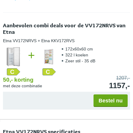
Aanbevolen combi deals voor de VV172NRVS van
Etna
Etna VV172NRVS
+ Etna KKV172RVS
172x60x60 cm
+
322 l koelen
Zeer stil - 35 dB
C
C
1207,-
50,-
korting
1157,-
met deze combinatie
Bestel nu
Etna VV172NRVS specificaties