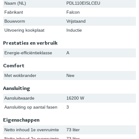
Naam (NL)
PDL110EISLCEU
Fabrikant
Falcon
Bouwvorm
Vrijstaand
Uitvoering kookplaat
Inductie
Prestaties en verbruik
Energie-efficiëntieklasse
A
Comfort
Met wokbrander
Nee
Aansluiting
Aansluitwaarde
16200 W
Aansluiting op aantal fasen
3
Eigenschappen
Netto inhoud 1e ovenruimte
73 liter
Netto inhoud 2e ovenruimte
73 liter