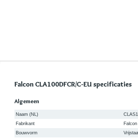
Falcon CLA100DFCR/C-EU specificaties
Algemeen
Naam (NL)
CLAS
Fabrikant
Falcon
Bouwvorm
Vrijsta