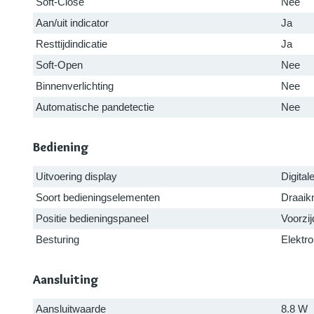
Soft-Close
Nee
Aan/uit indicator
Ja
Resttijdindicatie
Ja
Soft-Open
Nee
Binnenverlichting
Nee
Automatische pandetectie
Nee
Bediening
Uitvoering display
Digital
Soort bedieningselementen
Draaik
Positie bedieningspaneel
Voorzij
Besturing
Elektr
Aansluiting
Aansluitwaarde
8.8 W