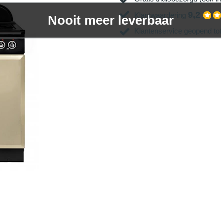
9,2
Klantwaardering
Nooit meer leverbaar
Klantenservice geopend to