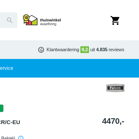
Klantwaardering
9,2
uit
4.835
reviews
ervice
4470,-
CR/C-EU
 België)