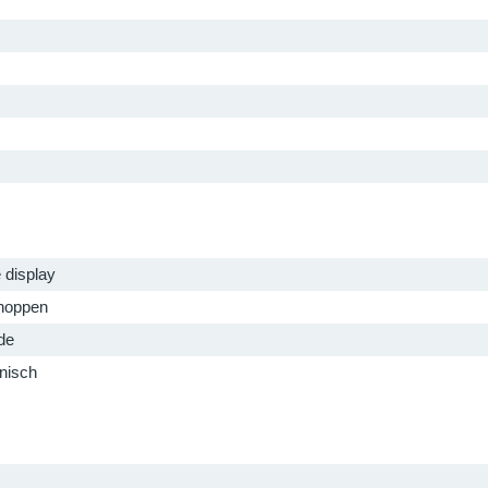
e display
noppen
de
onisch