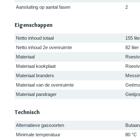
Aansluiting op aantal fasen
2
Eigenschappen
Netto inhoud totaal
155 lite
Netto inhoud 2e ovenruimte
82 liter
Materiaal
Roestv
Materiaal kookplaat
Roestv
Materiaal branders
Messi
Materiaal van de ovenruimte
Geëmai
Materiaal pandrager
Gietijz
Technisch
Alternatieve gassoorten
Butaan
Minimale temperatuur
80 °C