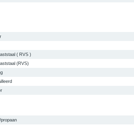
r
aststaal ( RVS )
aststaal (RVS)
ng
lleerd
er
/propaan