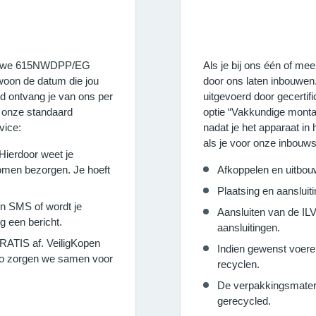
 nieuwe 615NWDPP/EG
Als je bij ons één of m
oon de datum die jou
door ons laten inbouwe
d ontvang je van ons per
uitgevoerd door gecerti
r onze standaard
optie “Vakkundige monta
vice:
nadat je het apparaat in
als je voor onze inbouws
 Hierdoor weet je
men bezorgen. Je hoeft
Afkoppelen en uitbo
Plaatsing en aanslu
en SMS of wordt je
Aansluiten van de 
g een bericht.
aansluitingen.
RATIS af. VeiligKopen
Indien gewenst voere
 Zo zorgen we samen voor
recyclen.
De verpakkingsmater
gerecycled.