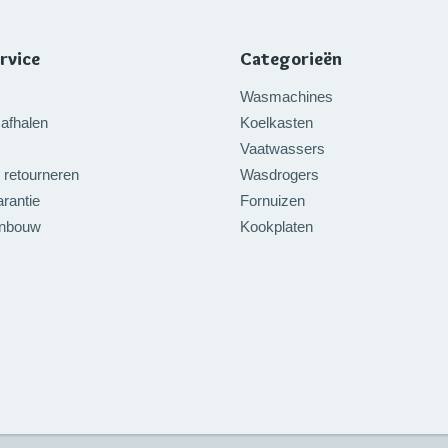
rvice
Categorieën
Wasmachines
afhalen
Koelkasten
Vaatwassers
 retourneren
Wasdrogers
rantie
Fornuizen
inbouw
Kookplaten