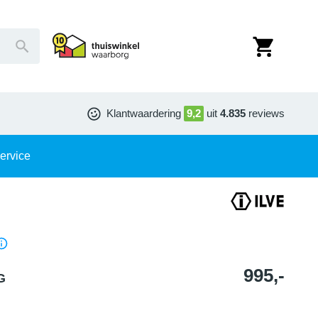
Klantwaardering
9,2
uit
4.835
reviews
ervice
995,-
G