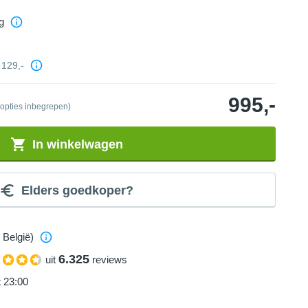
g
129,-
995,-
 opties inbegrepen)
In winkelwagen
Elders goedkoper?
 België)
6.325
uit
reviews
t 23:00