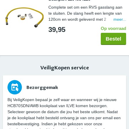
Complete set om een RVS gasslang aan
te sluiten. De slang heeft een lengte van
meer...
120cm en wordt geleverd met 2
koppelstukken zodat deze in elke situatie
39,95
Op voorraad
aangesloten kan worden. De tape wordt
gebruikt om de schroefdraadverbinding
Bestel
veilig af te sluiten. De gehele set is Gastec
gekeurd.
VeiligKopen service
Bezorggemak
Bij VeiligKopen bepaal je zelf waar en wanneer wij je nieuwe
HCB70SDN/AWB kookplaat van ILVE komen bezorgen.
Selecteer gewoon de datum die jou het beste uitkomt. Nadat
je de kookplaat hebt besteld ontvang je van ons per email een
bestelbevestiging. Indien je hebt gekozen voor onze